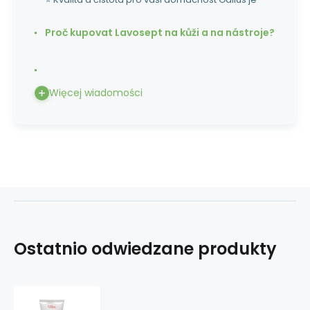
Proč kupovat Lavosept na kůži a na nástroje?
Więcej wiadomości
Ostatnio odwiedzane produkty
Valea