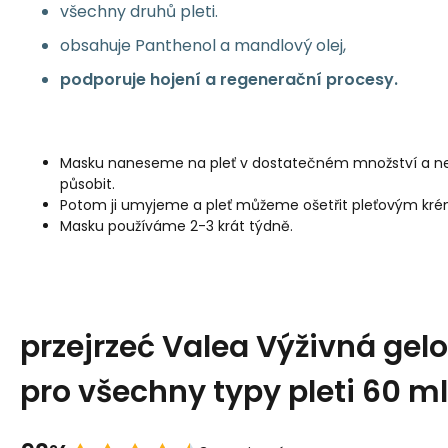
všechny druhů pleti.
obsahuje Panthenol a mandlový olej,
podporuje hojení a regenerační procesy.
Masku naneseme na pleť v dostatečném množství a 
působit.
Potom ji umyjeme a pleť můžeme ošetřit pleťovým kr
Masku používáme 2-3 krát týdně.
przejrzeć Valea Výživná ge
pro všechny typy pleti 60 ml