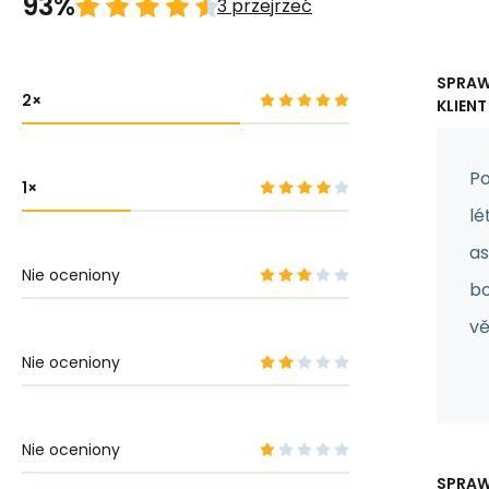
93%
3 przejrzeć
SPRA
2
KLIENT
Po
1
lé
as
Nie oceniony
bo
v
Nie oceniony
Nie oceniony
SPRA