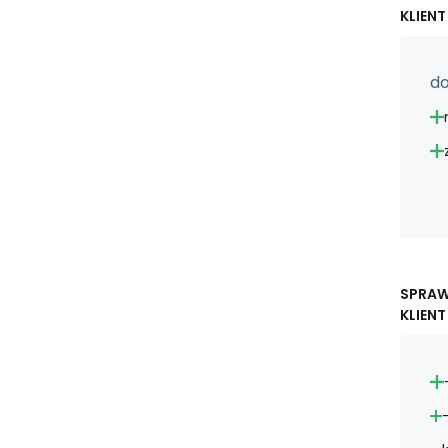
KLIENT
do
SPRA
KLIENT