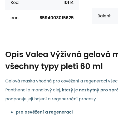
Kod:
10114
Balení:
ean:
8594003015625
Opis
Valea Výživná gelová 
všechny typy pleti 60 ml
Gelová maska vhodná pro osvěžení a regeneraci všech
Panthenol a mandlový olej,
který je nezbytný pro spr
podporuje její hojení a regenerační procesy.
pro osvěžení a regeneraci