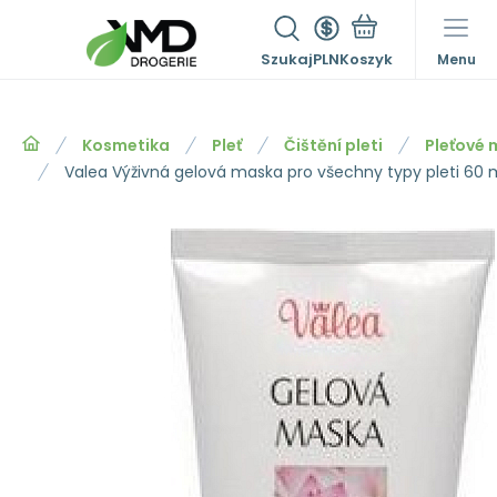
Szukaj
PLN
Menu
Kosmetika
Pleť
Čištění pleti
Pleťové 
Valea Výživná gelová maska pro všechny typy pleti 60 