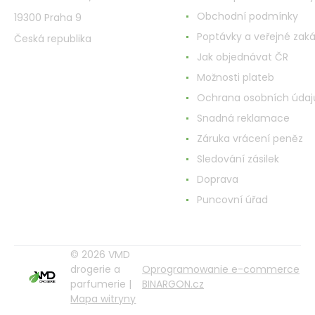
Obchodní podmínky
19300 Praha 9
Poptávky a veřejné zak
Česká republika
Jak objednávat ČR
Možnosti plateb
Ochrana osobních údaj
Snadná reklamace
Záruka vrácení peněz
Sledování zásilek
Doprava
Puncovní úřad
© 2026 VMD
drogerie a
Oprogramowanie e-commerce
parfumerie |
BINARGON.cz
Mapa witryny