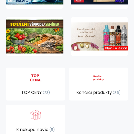
TOP CENY
Končící produkty
23
86
K nákupu navíc
5