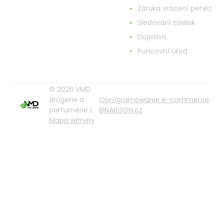
Záruka vrácení peněz
Sledování zásilek
Doprava
Puncovní úřad
© 2026 VMD
drogerie a
Oprogramowanie e-commerce
parfumerie |
BINARGON.cz
Mapa witryny