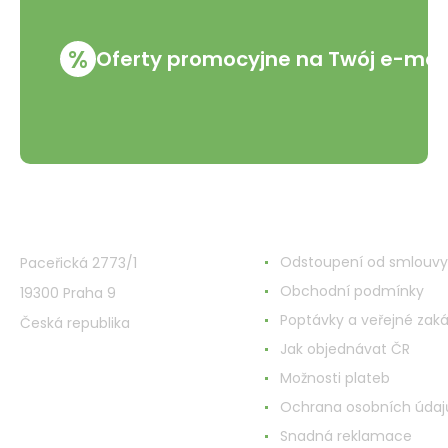
%
Oferty promocyjne na Twój e-mai
VMD Drogerie s.r.o.
Wszystko o zakupach
Odstoupení od smlouvy
Paceřická 2773/1
Obchodní podmínky
19300 Praha 9
Poptávky a veřejné zak
Česká republika
Jak objednávat ČR
Možnosti plateb
Ochrana osobních údaj
Snadná reklamace