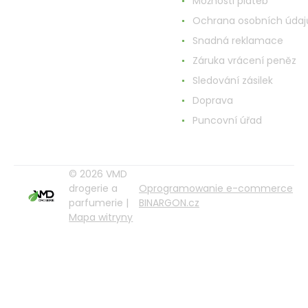
Možnosti plateb
Ochrana osobních údaj
Snadná reklamace
Záruka vrácení peněz
Sledování zásilek
Doprava
Puncovní úřad
© 2026 VMD
drogerie a
Oprogramowanie e-commerce
parfumerie |
BINARGON.cz
Mapa witryny