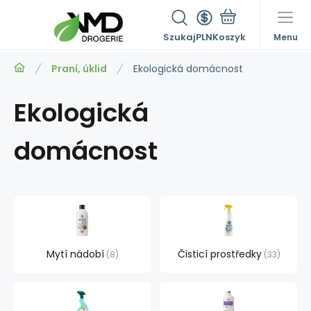
Szukaj
PLN
Menu
Praní, úklid
Ekologická domácnost
Ekologická
domácnost
Mytí nádobí
Čisticí prostředky
8
33