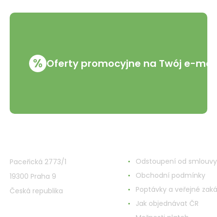
%
Oferty promocyjne na Twój e-mai
VMD Drogerie s.r.o.
Wszystko o zakupach
Odstoupení od smlouvy
Paceřická 2773/1
Obchodní podmínky
19300 Praha 9
Poptávky a veřejné zak
Česká republika
Jak objednávat ČR