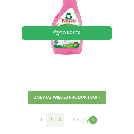
Porównać
Ulubiony
DO KOSZA
ZOBACZ WIĘCEJ PRODUKTÓW
1
2
3
Kolejny