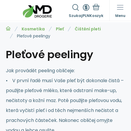
Szukaj
PLN
Menu
Kosmetika
Pleť
Čištění pleti
Pleťové peelingy
Pleťové peelingy
Jak provádět peeling obličeje:
• V první řadě musí Vaše pleť být dokonale čistá –
použijte pleťové mléko, které odstraní make-up,
nečistoty a kožní maz. Poté použijte pleťovou vodu,
která vyčistí pleť i od těch nejmenších nečistot a
prachových částeček. Nakonec obličej omyjte
vodou a lehce osušte.