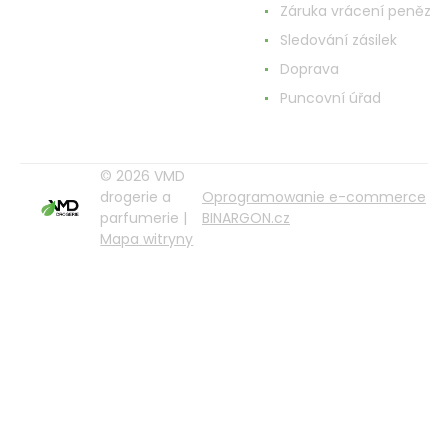
Záruka vrácení peněz
Sledování zásilek
Doprava
Puncovní úřad
© 2026 VMD
drogerie a
Oprogramowanie e-commerce
parfumerie |
BINARGON.cz
Mapa witryny