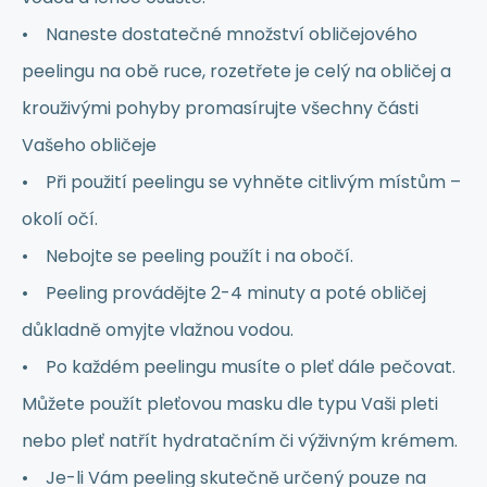
• Naneste dostatečné množství obličejového
peelingu na obě ruce, rozetřete je celý na obličej a
krouživými pohyby promasírujte všechny části
Vašeho obličeje
• Při použití peelingu se vyhněte citlivým místům –
okolí očí.
• Nebojte se peeling použít i na obočí.
• Peeling provádějte 2-4 minuty a poté obličej
důkladně omyjte vlažnou vodou.
• Po každém peelingu musíte o pleť dále pečovat.
Můžete použít pleťovou masku dle typu Vaši pleti
nebo pleť natřít hydratačním či výživným krémem.
• Je-li Vám peeling skutečně určený pouze na