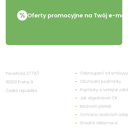
%
Oferty promocyjne na Twój e-mai
VMD Drogerie s.r.o.
Wszystko o zakupach
Odstoupení od smlouvy
Paceřická 2773/1
Obchodní podmínky
19300 Praha 9
Poptávky a veřejné zak
Česká republika
Jak objednávat ČR
Možnosti plateb
Ochrana osobních údaj
Snadná reklamace