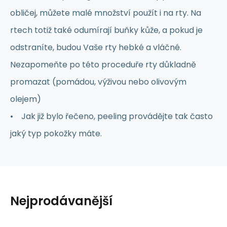
obličej, můžete malé množství použít i na rty. Na
rtech totiž také odumírají buňky kůže, a pokud je
odstraníte, budou Vaše rty hebké a vláčné.
Nezapomeňte po této proceduře rty důkladně
promazat (pomádou, výživou nebo olivovým
olejem)
• Jak již bylo řečeno, peeling provádějte tak často
jaký typ pokožky máte.
Nejprodávanější