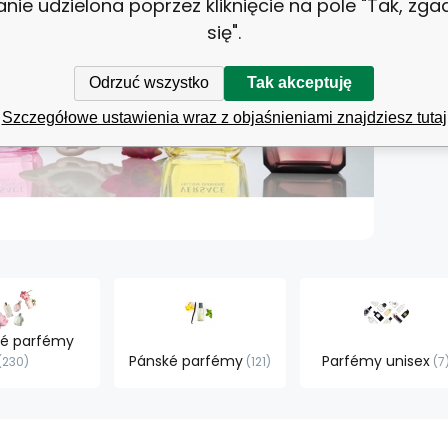
anie udzielona poprzez kliknięcie na pole "Tak, zg
się".
Odrzuć wszystko
Tak akceptuję
Szczegółowe ustawienia wraz z objaśnieniami znajdziesz tutaj
é parfémy
Pánské parfémy
Parfémy unisex
230
121
7