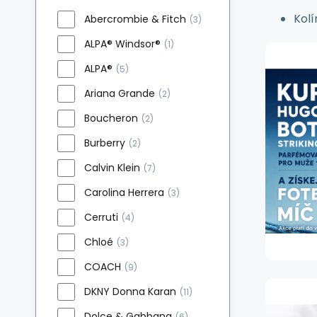
Kolí
Abercrombie & Fitch
(3)
ALPA® Windsor®
(1)
ALPA®
(5)
Ariana Grande
(2)
Boucheron
(2)
Burberry
(2)
Calvin Klein
(7)
Carolina Herrera
(3)
Cerruti
(4)
Chloé
(3)
COACH
(9)
DKNY Donna Karan
(11)
Dolce & Gabbana
(6)