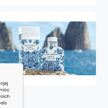
ojej
 móc
woich
oda