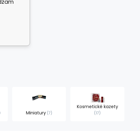
adzam
Kosmetické kazety
Miniatury
7
17