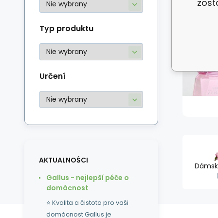
zost
Typ produktu
Určení
AKTUALNOŚCI
Dámsk
Gallus - nejlepší péče o
domácnost
⭐ Kvalita a čistota pro vaši
domácnost Gallus je