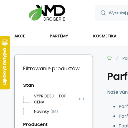
AKCE
PARFÉMY
KOSMETIKA
Pa
Filtrowanie produktów
Par
Stan
Naše vůně
VÝPRODEJ - TOP
(3)
CENA
Parf
Novinky
(86)
Parf
Producent
Toal