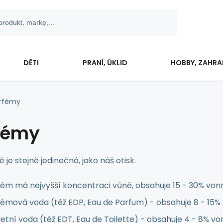
DĚTI
PRANÍ, ÚKLID
HOBBY, ZAHR
rfémy
fémy
 je stejně jedinečná, jako náš otisk.
ém má nejvyšší koncentraci vůně, obsahuje 15 - 30% vonn
émová voda (též EDP, Eau de Parfum) - obsahuje 8 - 15% 
etní voda (též EDT, Eau de Toilette) - obsahuje 4 - 8% v