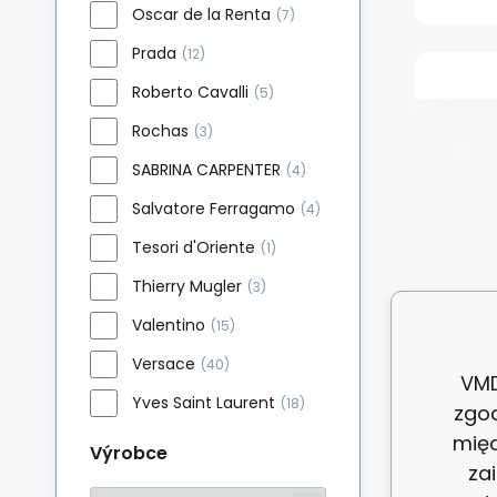
Oscar de la Renta
(7)
Prada
(12)
Roberto Cavalli
(5)
Rochas
(3)
SABRINA CARPENTER
(4)
Salvatore Ferragamo
(4)
Tesori d'Oriente
(1)
Thierry Mugler
(3)
Valentino
(15)
Versace
(40)
VMD
Yves Saint Laurent
(18)
zgo
międ
Výrobce
za