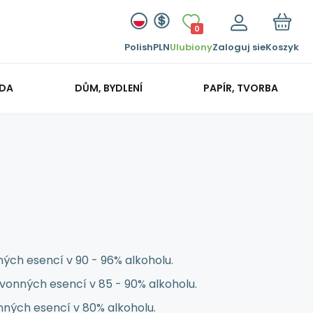
0
Polish
PLN
Ulubiony
Zaloguj sie
Koszyk
ADA
DŮM, BYDLENÍ
PAPÍR, TVORBA
ých esencí v 90 - 96% alkoholu.
vonných esencí v 85 - 90% alkoholu.
onných esencí v 80% alkoholu.