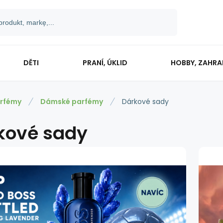
DĚTI
PRANÍ, ÚKLID
HOBBY, ZAHR
rfémy
Dámské parfémy
Dárkové sady
kové sady