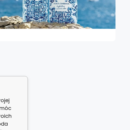
ojej
 móc
woich
oda