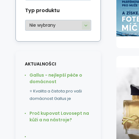
Typ produktu
AKTUALNOŚCI
Gallus - nejlepší péče o
domácnost
⭐ Kvalita a čistota pro vaši
domácnost Gallus je
Proč kupovat Lavosept na
kůži a na nástroje?