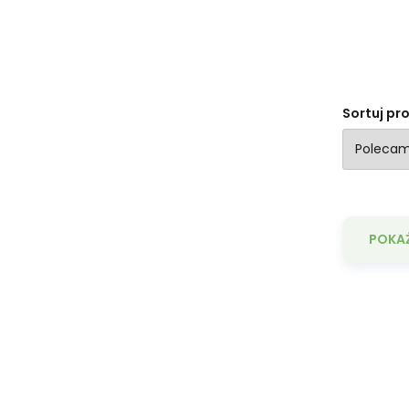
Sortuj pr
POKAŻ
M
Sł