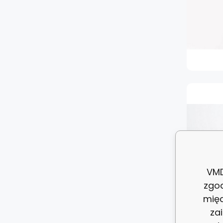
VMD
zgo
międ
za