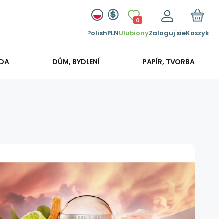
0
Polish
PLN
Ulubiony
Zaloguj sie
Koszyk
ADA
DŮM, BYDLENÍ
PAPÍR, TVORBA