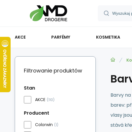
AKCE
PARFÉMY
KOSMETIKA
Ko
Filtrowanie produktów
Bar
Stan
Barvy na
AKCE
(110)
barev: př
Producent
vlasy jso
Colorwin
stává kř
(1)