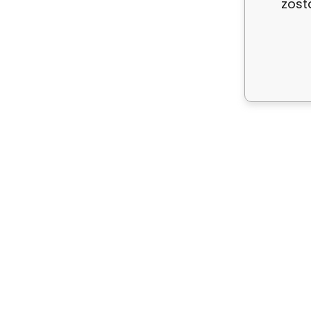
zost
kt