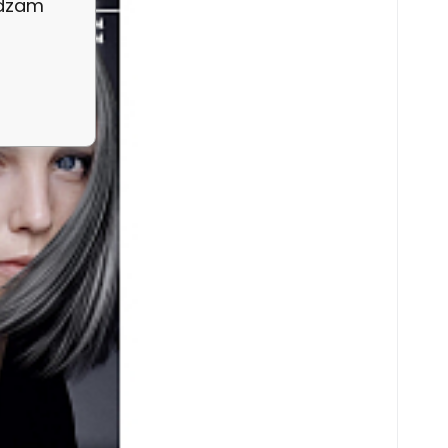
adzam
ze salonu!