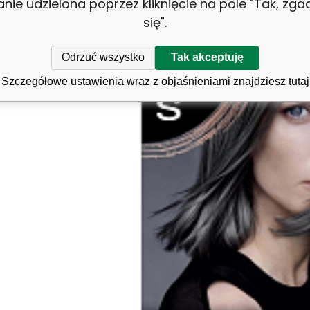
anie udzielona poprzez kliknięcie na pole "Tak, zg
erými jednoduše získáte i doma perfektní barevný výsledek jako 
się".
Odrzuć wszystko
Tak akceptuję
Szczegółowe ustawienia wraz z objaśnieniami znajdziesz tutaj
Porównać
Ulubiony