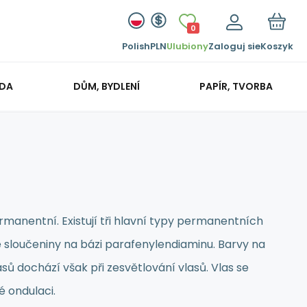
0
Polish
PLN
Ulubiony
Zaloguj sie
Koszyk
ADA
DŮM, BYDLENÍ
PAPÍR, TVORBA
manentní. Existují tři hlavní typy permanentních
ké sloučeniny na bázi parafenylendiaminu. Barvy na
asů dochází však při zesvětlování vlasů. Vlas se
 ondulaci.