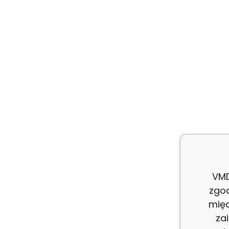
VMD
zgo
międ
za
Vy