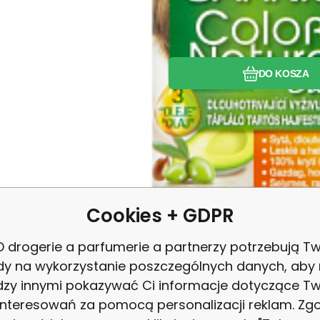
DO KOSZA
Cookies + GDPR
 drogerie a parfumerie a partnerzy potrzebują Tw
dy na wykorzystanie poszczególnych danych, aby
zy innymi pokazywać Ci informacje dotyczące T
563.6
PLN
/
1
l
EAN:
Kod dost.:
Kod:
9000101266481
2001616
870269
W magazynie
28.18
PLN
Syoss barva na vlasy, 4-15
interesowań za pomocą personalizacji reklam. Zg
zkoušejte barvy profesionální kvality, které byly vyvinuty a testov