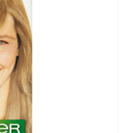
cja końcowa jest także wzbogacona o olej