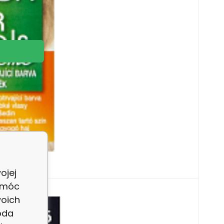
ojej
 móc
woich
 Popelavý Chrom
oda
ány ve spolupráci s kadeřníky a koloristy, se