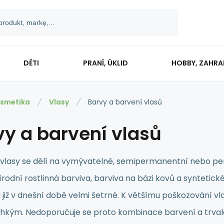
DĚTI
PRANÍ, ÚKLID
HOBBY, ZAHR
smetika
Vlasy
Barvy a barvení vlasů
vy a barvení vlasů
 vlasy se dělí na vymývatelné, semipermanentní nebo per
írodní rostlinná barviva, barviva na bázi kovů a syntetic
u již v dnešní době velmi šetrné. K většímu poškozování vl
ehkým. Nedoporučuje se proto kombinace barvení a trvalé