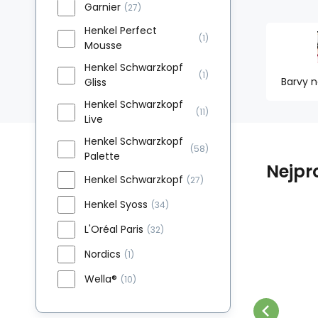
Garnier
(27)
Henkel Perfect
(1)
Mousse
Henkel Schwarzkopf
(1)
Barvy n
Gliss
Henkel Schwarzkopf
(11)
Live
Henkel Schwarzkopf
(58)
Palette
Nejpr
Henkel Schwarzkopf
(27)
Henkel Syoss
(34)
L'Oréal Paris
(32)
262.8
PLN
/
1
l
AKCE
EAN:
Kod dost.:
Kod:
3838824159751
49835
870017
W magazynie
13.14
PLN
100%
e
Nordics
Schwarzkopf Palette
W
(1)
Intensive Color
W
Długotrwała intensywność.
10
Wella®
(10)
7
Creme, farba do
Porównać
Ulubiony
Maksymalny połysk koloru.
ze
50
włosów, R4
DO KOSZA
Zdrowe i mocne włosy z
mo
kasztanowy, 50 ml