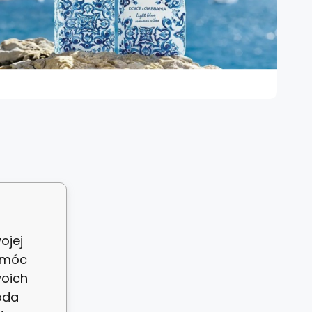
ojej
 móc
woich
oda