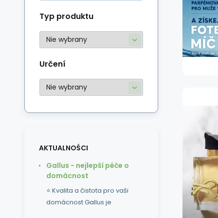
Typ produktu
Určení
AKTUALNOŚCI
Gallus - nejlepší péče o
domácnost
⭐ Kvalita a čistota pro vaši
domácnost Gallus je