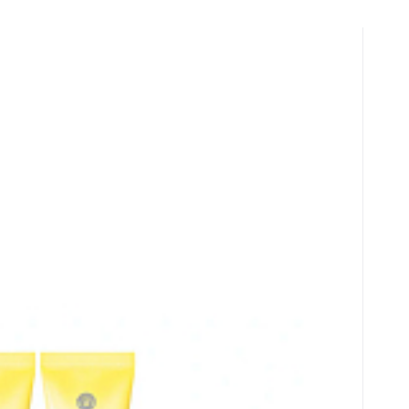
í 90 ml + mleczko do ciała 100 ml +
l, zestaw prezentowy dla kobiet
k w 2011 roku Damska woda toaletna Vers