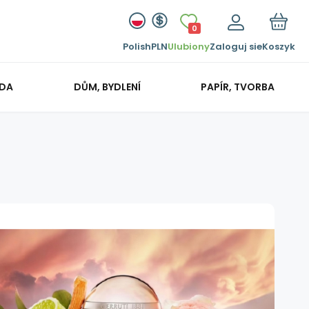
0
Polish
PLN
Ulubiony
Zaloguj sie
Koszyk
ADA
DŮM, BYDLENÍ
PAPÍR, TVORBA