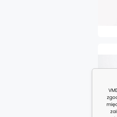
VMD
zgo
międ
za