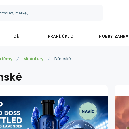
DĚTI
PRANÍ, ÚKLID
HOBBY, ZAHR
rfémy
Miniatury
Dámské
mské