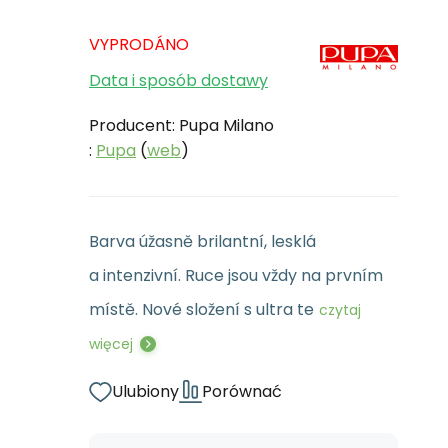
VYPRODÁNO
Data i sposób dostawy
Producent: Pupa Milano
:
Pupa
(
web
)
Barva úžasně brilantní, lesklá
a intenzivní. Ruce jsou vždy na prvním
místě. Nové složení s ultra te
czytaj
więcej
Ulubiony
Porównać