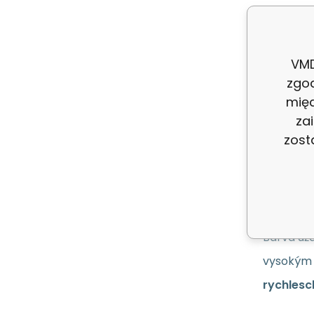
Produc
Kod:
VMD
zgo
ean:
międ
za
zost
Opi
Barva úža
vysokým
rychlesc