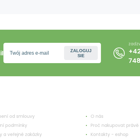
ml
zadz
+42
ZALOGUJ
l
SIE
74
o o zakupach
Więcej informacji
ení od smlouvy
O nás
ní podmínky
Proč nakupovat právě 
y a veřejné zakázky
Kontakty - eshop