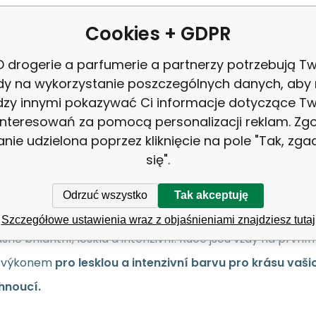
ent:
Pupa
V
Cookies + GDPR
33938
Ba
 drogerie a parfumerie a partnerzy potrzebują Tw
dy na wykorzystanie poszczególnych danych, aby
8011607096640
zy innymi pokazywać Ci informacje dotyczące T
interesowań za pomocą personalizacji reklam. Zg
anie udzielona poprzez kliknięcie na pole "Tak, zg
się".
s
Pupa Lasting Color lak na ne
Odrzuć wszystko
Tak akceptuję
Szczegółowe ustawienia wraz z objaśnieniami znajdziesz tutaj
sně brilantní, lesklá a intenzivní. Ruce jsou vždy na prvním
 výkonem
pro lesklou a intenzivní barvu pro krásu vašic
hnoucí.