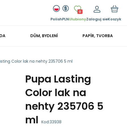
0
Polish
PLN
Ulubiony
Zaloguj sie
Koszyk
ADA
DŮM, BYDLENÍ
PAPÍR, TVORBA
sting Color lak na nehty 235706 5 ml
Pupa Lasting
Color lak na
nehty 235706 5
ml
Kod:
33938