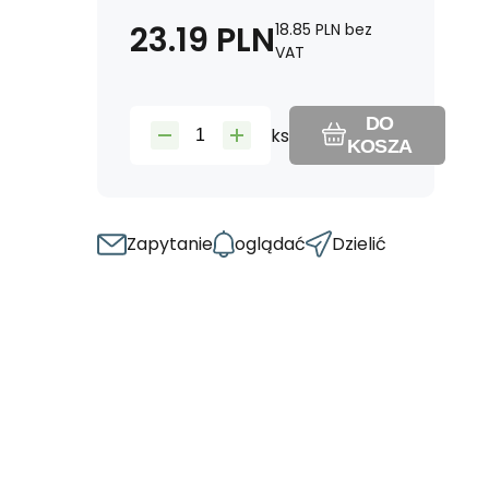
23.19
PLN
18.85
PLN
bez
VAT
DO
ks
KOSZA
Zapytanie
oglądać
Dzielić