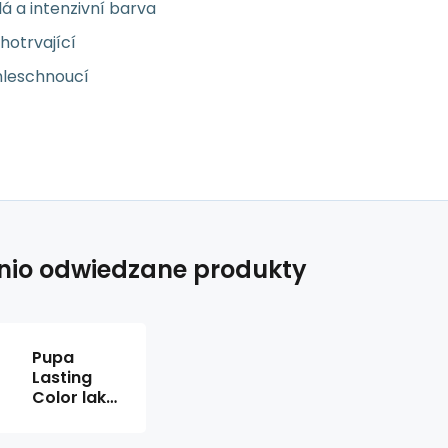
lá a intenzivní barva
hotrvající
hleschnoucí
nio odwiedzane produkty
Pupa
Lasting
Color lak
na nehty
235706 5