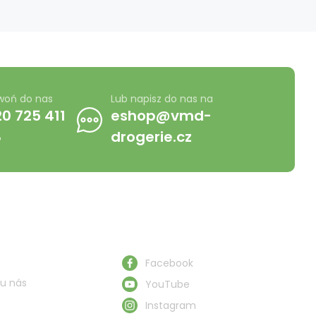
woń do nas
Lub napisz do nas na
0 725 411
eshop@vmd-
8
drogerie.cz
Obserwuj nas
Facebook
u nás
YouTube
Instagram