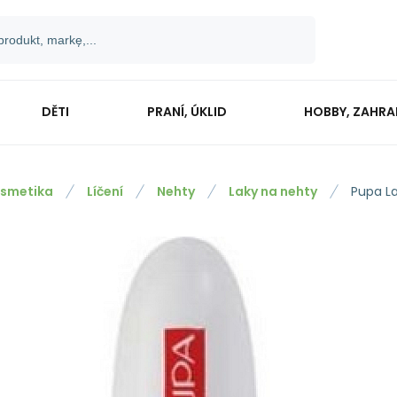
DĚTI
PRANÍ, ÚKLID
HOBBY, ZAHR
smetika
Líčení
Nehty
Laky na nehty
Pupa La