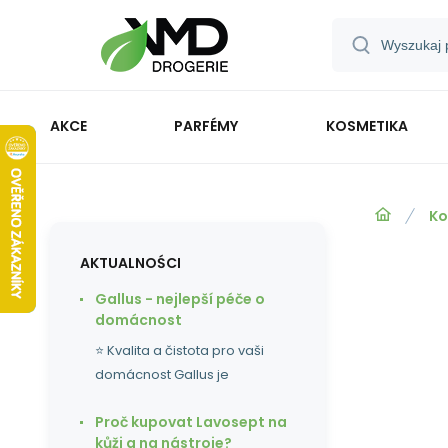
AKCE
PARFÉMY
KOSMETIKA
Ko
AKTUALNOŚCI
Gallus - nejlepší péče o
domácnost
⭐ Kvalita a čistota pro vaši
domácnost Gallus je
Proč kupovat Lavosept na
kůži a na nástroje?