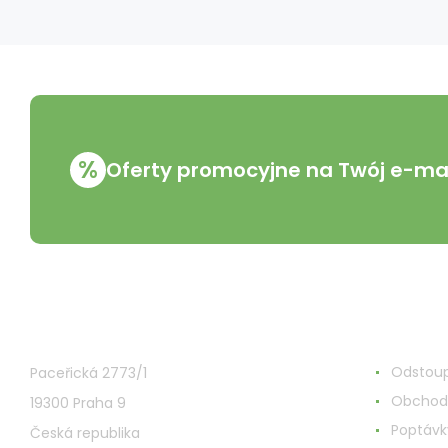
%
Oferty promocyjne na Twój e-mai
VMD Drogerie s.r.o.
Wszystk
Odstoup
Paceřická 2773/1
Obchod
19300 Praha 9
Poptávk
Česká republika