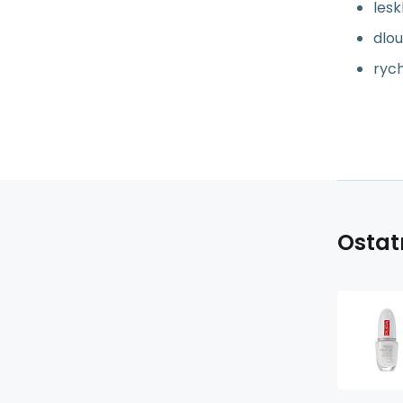
lesk
dlou
ryc
Ostat