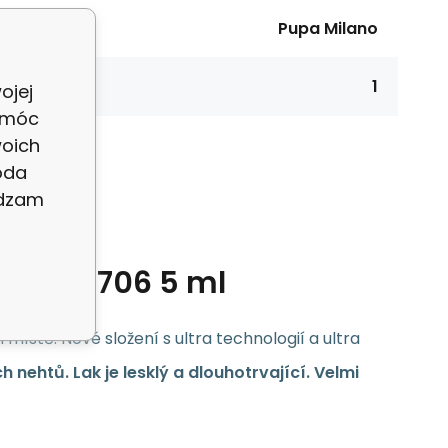
ýrobce:
Pupa Milano
lení:
1
ojej
 móc
woich
oda
adzam
hty 235706 5 ml
 místě. Nové složení s ultra technologií a ultra
h nehtů. Lak je lesklý a dlouhotrvající. Velmi