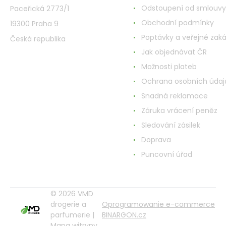
Odstoupení od smlouvy
Paceřická 2773/1
Obchodní podmínky
19300 Praha 9
Poptávky a veřejné zak
Česká republika
Jak objednávat ČR
Možnosti plateb
Ochrana osobních údaj
Snadná reklamace
Záruka vrácení peněz
Sledování zásilek
Doprava
Puncovní úřad
© 2026 VMD
drogerie a
Oprogramowanie e-commerce
parfumerie |
BINARGON.cz
Mapa witryny