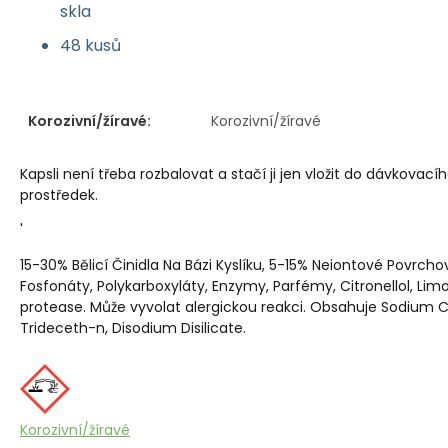
skla
48 kusů
Korozivní/žíravé:
Korozivní/žíravé
Kapsli není třeba rozbalovat a stačí ji jen vložit do dávkovac
prostředek.
'
15-30% Bělicí Činidla Na Bázi Kyslíku, 5-15% Neiontové Povrchov
Fosfonáty, Polykarboxyláty, Enzymy, Parfémy, Citronellol, Lim
protease. Může vyvolat alergickou reakci. Obsahuje Sodium 
Trideceth-n, Disodium Disilicate.
Korozivní/žíravé