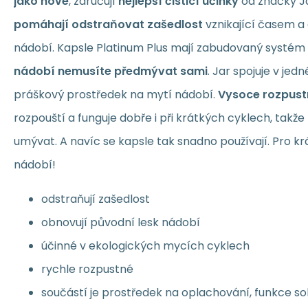
jako nové
, zaručují
nejlepší čisticí účinky
od značky J
pomáhají odstraňovat zašedlost
vznikající časem a
nádobí. Kapsle Platinum Plus mají zabudovaný systém
nádobí nemusíte předmývat sami
. Jar spojuje v jedn
práškový prostředek na mytí nádobí.
Vysoce rozpust
rozpouští a funguje dobře i při krátkých cyklech, takž
umývat. A navíc se kapsle tak snadno používají. Pro krá
nádobí!
odstraňují zašedlost
obnovují původní lesk nádobí
účinné v ekologických mycích cyklech
rychle rozpustné
součástí je prostředek na oplachování, funkce sol