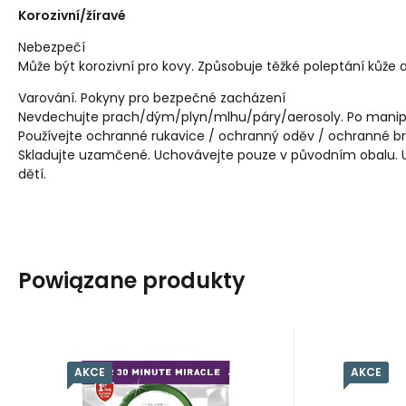
Korozivní/žíravé
Nebezpečí
Může být korozivní pro kovy. Způsobuje těžké poleptání kůže a
Varování. Pokyny pro bezpečné zacházení
Nevdechujte prach/dým/plyn/mlhu/páry/aerosoly. Po manip
Používejte ochranné rukavice / ochranný oděv / ochranné brýl
Skladujte uzamčené. Uchovávejte pouze v původním obalu.
dětí.
Powiązane produkty
1.82
PLN
/
1
Prací dávky
16
AKCE
AKCE
EAN:
Kod dost.:
Kod:
8006530100977
2601055
750263
EAN:
Kod
K
W magazynie
W 
56.53
PLN
1
Jar 30 Minute
Jar