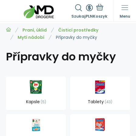
Szukaj
PLN
Menu
Praní, úklid
Čisticí prostředky
Mytí nádobí
Přípravky do myčky
Přípravky do myčky
Kapsle
Tablety
5
43