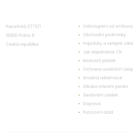
VMD Drogerie s.r.o.
Wszystko o zakupach
Odstoupení od smlouvy
Paceřická 2773/1
Obchodní podmínky
19300 Praha 9
Poptávky a veřejné zak
Česká republika
Jak objednávat ČR
Možnosti plateb
Ochrana osobních údaj
Snadná reklamace
Záruka vrácení peněz
Sledování zásilek
Doprava
Puncovní úřad