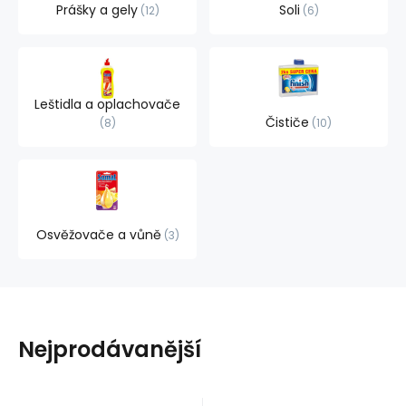
Prášky a gely
Soli
12
6
Leštidla a oplachovače
Čističe
8
10
Osvěžovače a vůně
3
Nejprodávanější