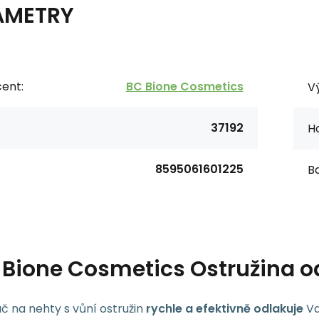
AMETRY
ent:
BC Bione Cosmetics
V
37192
Ho
8595061601225
Ba
s
Bione Cosmetics Ostružina o
č na nehty s vůní ostružin
rychle a efektivně odlakuje
Va