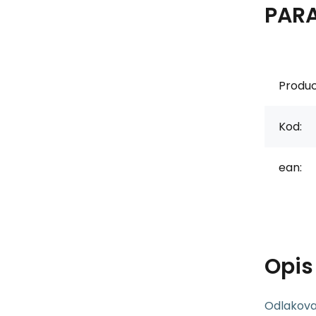
PAR
Produc
Kod:
ean:
Opi
Odlakova