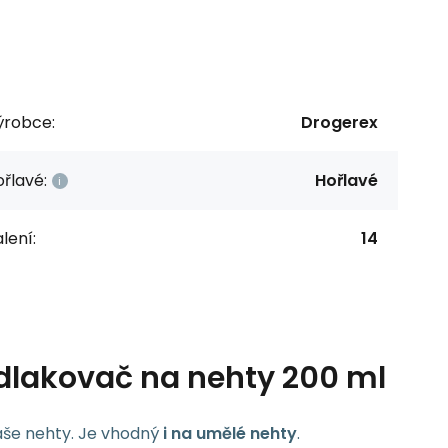
ýrobce:
Drogerex
řlavé:
Hořlavé
lení:
14
dlakovač na nehty 200 ml
še nehty. Je vhodný
i na umělé nehty
.