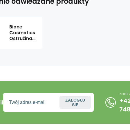
nio odwiedzane produkty
Bione
Cosmetics
Ostružina
odlakovač
na nehty
200 ml
zadz
+42
ZALOGUJ
l
SIE
74