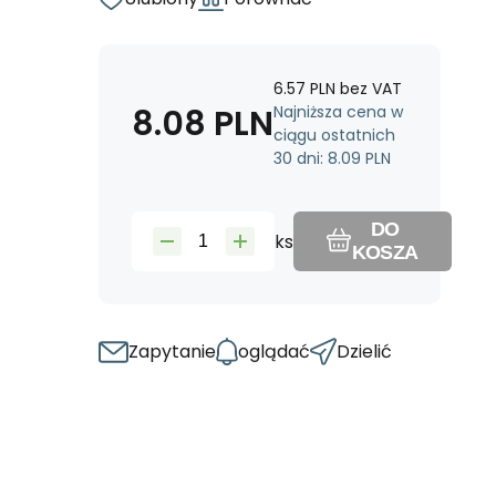
6.57
PLN
bez VAT
8.08
PLN
Najniższa cena w
ciągu ostatnich
30 dni:
8.09
PLN
DO
ks
KOSZA
Zapytanie
oglądać
Dzielić