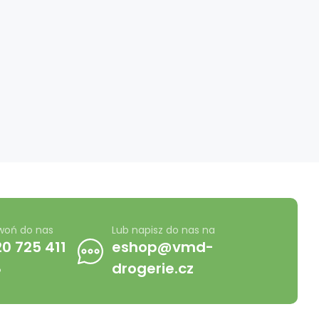
woń do nas
Lub napisz do nas na
0 725 411
eshop@vmd-
8
drogerie.cz