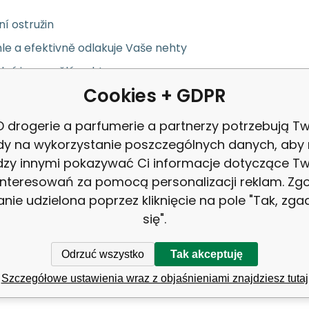
ní ostružin
le a efektivně odlakuje Vaše nehty
dný i na umělé nehty
Cookies + GDPR
 ml
 drogerie a parfumerie a partnerzy potrzebują Tw
dy na wykorzystanie poszczególnych danych, aby
Hořlavé
zy innymi pokazywać Ci informacje dotyczące T
interesowań za pomocą personalizacji reklam. Zg
z dosahu dětí. Hořlavá kapalina I. tř. nebezpečnosti! Při požití a 
anie udzielona poprzez kliknięcie na pole "Tak, zg
ka Bione Cosmetics nabízí přírodní produkty pleťové a tělové ko
się".
y, ropné deriváty ani jiné potenciálně škodlivé látky a nejsou te
 za rozumnou cenu.
Odrzuć wszystko
Tak akceptuję
Szczegółowe ustawienia wraz z objaśnieniami znajdziesz tutaj