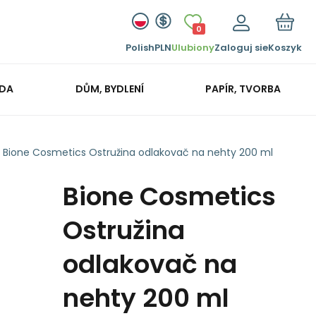
0
Polish
PLN
Ulubiony
Zaloguj sie
Koszyk
ADA
DŮM, BYDLENÍ
PAPÍR, TVORBA
Bione Cosmetics Ostružina odlakovač na nehty 200 ml
Bione Cosmetics
Ostružina
odlakovač na
nehty 200 ml