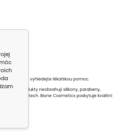
ojej
 móc
woich
oda
vstříknutí do oka vyhledejte lékařskou pomoc.
adzam
smetiky. Produkty neobsahují silikony, parabeny,
stovány na zvířatech. Bione Cosmetics poskytuje kvalitní