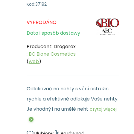
Kod:
37192
VYPRODÁNO
Data i sposób dostawy
Producent: Drogerex
:
BC Bione Cosmetics
(
web
)
Odlakovač na nehty s vůní ostružin
rychle a efektivně odlakuje Vaše nehty.
Je vhodný i na umělé neht
czytaj więcej
Ulubiony
Porównać