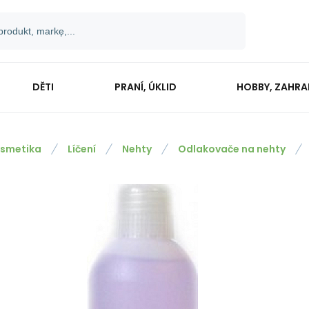
DĚTI
PRANÍ, ÚKLID
HOBBY, ZAHR
smetika
Líčení
Nehty
Odlakovače na nehty