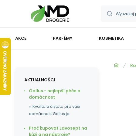
AKCE
PARFÉMY
KOSMETIKA
Ko
AKTUALNOŚCI
Gallus - nejlepší péče o
domácnost
⭐ Kvalita a čistota pro vaši
domácnost Gallus je
Proč kupovat Lavosept na
kůži a na nástroje?