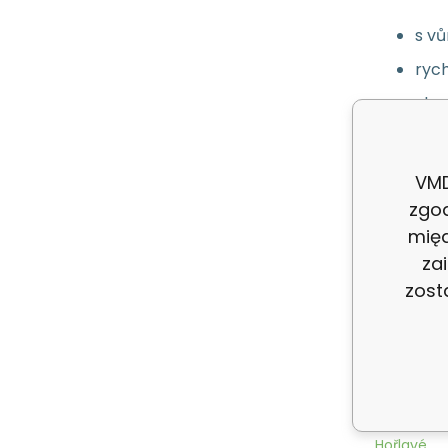
s vů
rych
vho
200
VMD
zgo
Hořlavé:
międ
za
Ukládejte 
zost
Česká znač
alkylfenol
kosmetiku
Hořlavé