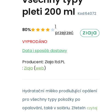
pleti 200 ml
Kod:
64072
1
80%
przejrzeć
VYPRODÁNO
Data i sposób dostawy
Producent: Ziaja ltd.PL
:
Ziaja
(
web
)
Hydratační mléko prodlužující opálení
pro všechny typy pokožky po
opalování, také v soláriu. Zřeteln
czytaj