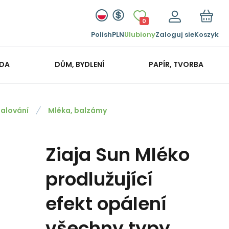
0
Polish
PLN
Ulubiony
Zaloguj sie
Koszyk
ADA
DŮM, BYDLENÍ
PAPÍR, TVORBA
alování
Mléka, balzámy
Ziaja Sun Mléko
prodlužující
efekt opálení
všechny typy