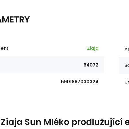
AMETRY
ent:
Ziaja
V
64072
Ba
5901887030324
Ur
s
Ziaja Sun Mléko prodlužující 