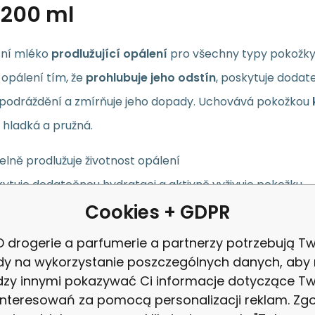
i 200 ml
ní mléko
prodlužující opálení
pro všechny typy pokožky p
 opálení tím, že
prohlubuje jeho odstín
, poskytuje dodat
e podráždění a zmírňuje jeho dopady. Uchovává pokožkou
 hladká a pružná.
elně prodlužuje životnost opálení
ytuje dodatečnou hydrataci a aktivně vyživuje pokožku
Cookies + GDPR
dňuje podráždění a zmírňuje jeho dopady
ovává pokožkou krásně hnědou dlouhou dobu
 drogerie a parfumerie a partnerzy potrzebują Tw
žka je dokonale hladká a pružná
dy na wykorzystanie poszczególnych danych, aby
zy innymi pokazywać Ci informacje dotyczące T
interesowań za pomocą personalizacji reklam. Zg
Všechny typy