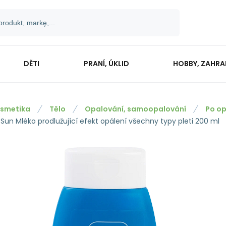
DĚTI
PRANÍ, ÚKLID
HOBBY, ZAHR
smetika
Tělo
Opalování, samoopalování
Po op
 Sun Mléko prodlužující efekt opálení všechny typy pleti 200 ml