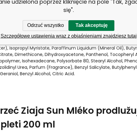
anie udzielona poprzez kliknięcie na pole "Tak, zg
się".
ství mléko naneste rovnoměrně na pokožku a jemně rozetřete. Ne
e. Zamezte kontaktu s oděvy, dokud není přípravek vstřebán po
Odrzuć wszystko
Tak akceptuję
lování použijte emulzi s příslušným ochranným SPF faktorem.
Szczegółowe ustawienia wraz z objaśnieniami znajdziesz tutaj
r), Isopropyl Myristate, Paraffinum Liquidum (Mineral Oil), Buty
Citrate, Dimethicone, Dihydroxyacetone, Panthenol, Tocopheryl
polymer, Isohexadecane, Polysorbate 80, Stearyl Alcohol, Phen
azolidinyl Urea, Parfum (Fragrance), Benzyl Salicylate, Butylphenyl
eraniol, Benzyl Alcohol, Citric Acid.
jrzeć Ziaja Sun Mléko prodlužu
 pleti 200 ml