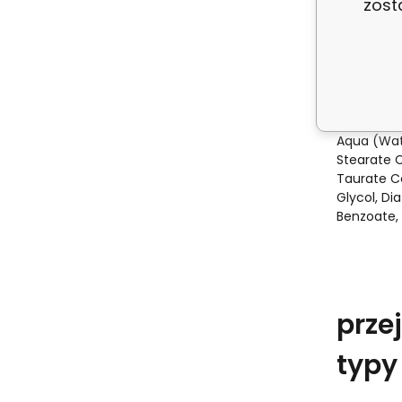
zost
Malé množ
umyjte ruc
během opa
'
Aqua (Wate
Stearate 
Taurate Co
Glycol, Di
Benzoate, G
prze
typy