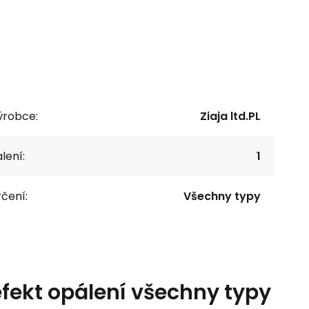
ýrobce:
Ziaja ltd.PL
lení:
1
čení:
Všechny typy
efekt opálení všechny typy