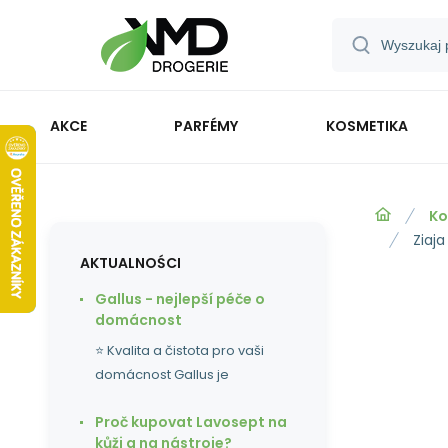
AKCE
PARFÉMY
KOSMETIKA
Ko
Ziaja
AKTUALNOŚCI
Gallus - nejlepší péče o
domácnost
⭐ Kvalita a čistota pro vaši
domácnost Gallus je
Proč kupovat Lavosept na
kůži a na nástroje?