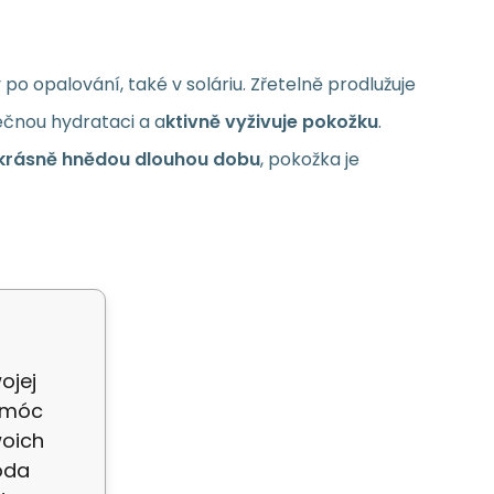
o opalování, také v soláriu. Zřetelně prodlužuje
ečnou hydrataci a a
ktivně vyživuje pokožku
.
krásně hnědou dlouhou dobu
, pokožka je
ojej
 móc
woich
oda