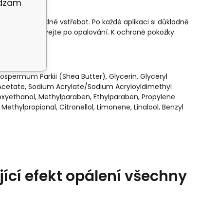
adzam
chte důkladně vstřebat. Po každé aplikaci si důkladně
kožkou. Používejte po opalování. K ochraně pokožky
rospermum Parkii (Shea Butter), Glycerin, Glyceryl
 Acetate, Sodium Acrylate/Sodium Acryloyldimethyl
oxyethanol, Methylparaben, Ethylparaben, Propylene
 Methylpropional, Citronellol, Limonene, Linalool, Benzyl
jící efekt opálení všechny