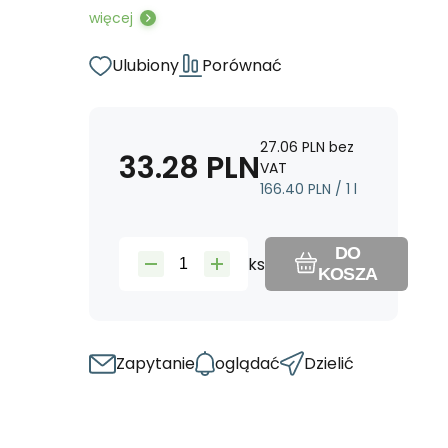
więcej
Ulubiony
Porównać
27.06
PLN
bez
33.28
PLN
VAT
166.40
PLN
/
1
l
DO
ks
KOSZA
Zapytanie
oglądać
Dzielić