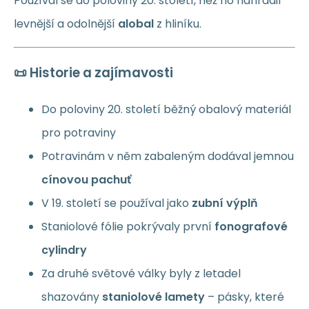
Používal se do poloviny 20. století, než ho nahradil
levnější a odolnější
alobal
z hliníku.
📜 Historie a zajímavosti
Do poloviny 20. století běžný obalový materiál
pro potraviny
Potravinám v něm zabaleným dodával jemnou
cínovou pachuť
V 19. století se používal jako
zubní výplň
Staniolové fólie pokrývaly první
fonografové
cylindry
Za druhé světové války byly z letadel
shazovány
staniolové lamety
– pásky, které