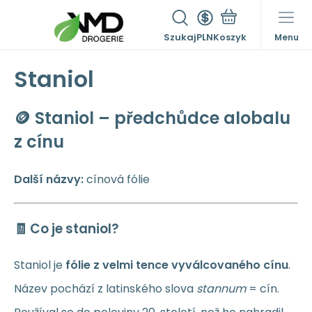
Szukaj
PLN
Menu
Staniol
🪙 Staniol – předchůdce alobalu
z cínu
Další názvy:
cínová fólie
🧾 Co je staniol?
Staniol je
fólie z velmi tence vyválcovaného cínu
.
Název pochází z latinského slova
stannum
= cín.