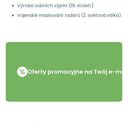
Výroba zubních výplní (19. století)
Vojenské maskování radarů (2. světová válka)
%
Oferty promocyjne na Twój e-mai
VMD Drogerie s.r.o.
Wszystko o zakupach