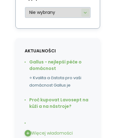
AKTUALNOŚCI
Gallus - nejlepší péče o
domácnost
⭐ Kvalita a čistota pro vaši
domácnost Gallus je
Proč kupovat Lavosept na
kůži a na nástroje?
Więcej wiadomości