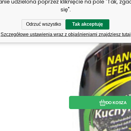
anie udzielona poprzez kliknięcie na pole "Tak, zg
się".
Odrzuć wszystko
Tak akceptuję
Szczegółowe ustawienia wraz z objaśnieniami znajdziesz tutaj
Porównać
Ulubiony
DO KOSZA