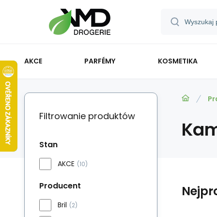
AKCE
PARFÉMY
KOSMETIKA
Pr
Filtrowanie produktów
Kamn
Stan
AKCE
(10)
Producent
Nejpr
Bril
(2)