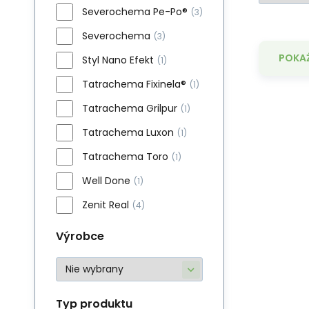
Severochema Pe-Po®
(3)
Severochema
(3)
POKAŻ
Styl Nano Efekt
(1)
Tatrachema Fixinela®
(1)
Tatrachema Grilpur
(1)
Tatrachema Luxon
(1)
Tatrachema Toro
(1)
Cl
Well Done
(1)
na
Zenit Real
(4)
Výrobce
Typ produktu