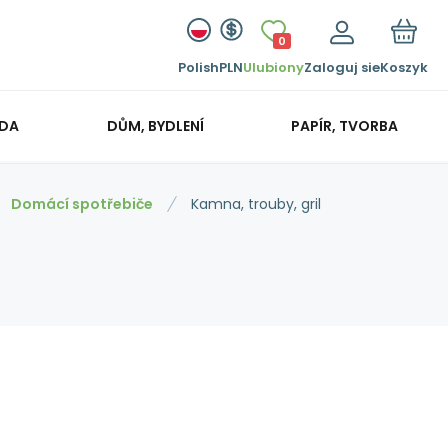
0
Polish
PLN
Ulubiony
Zaloguj sie
Koszyk
ADA
DŮM, BYDLENÍ
PAPÍR, TVORBA
Domácí spotřebiče
Kamna, trouby, gril