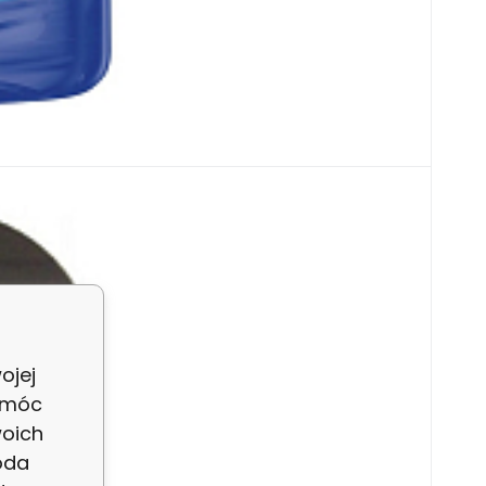
ni, 500 ml
nologię. Usuwa tłuszcz ze wszystkich
 piekarników i grilli.
ojej
 móc
woich
oda