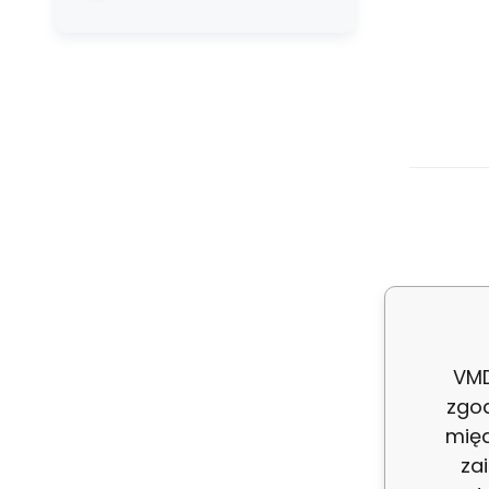
No
po
VMD
zgo
międ
za