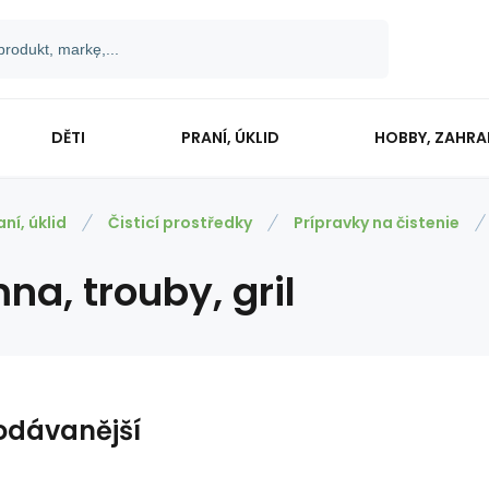
DĚTI
PRANÍ, ÚKLID
HOBBY, ZAHR
aní, úklid
Čisticí prostředky
Prípravky na čistenie
a, trouby, gril
odávanější