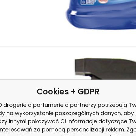
35.7
PLN
/
1
l
EAN:
Kod dost.:
Kod:
8595000914171
83698
01417
W magazynie
17.85
PLN
93%
Larrin Nano Efekt kuch
woczesny środek czyszczący do kuchni wykorzystujący nanotech
wierzchni i zmywalnych miejsc w kuchni. Usuwa przypalony tłuszcz z
Cookies + GDPR
 drogerie a parfumerie a partnerzy potrzebują Tw
dy na wykorzystanie poszczególnych danych, aby
zy innymi pokazywać Ci informacje dotyczące T
interesowań za pomocą personalizacji reklam. Zg