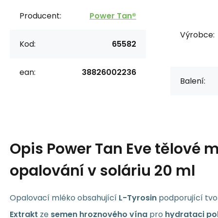
Producent:
Power Tan®
Výrobce:
Kod:
65582
ean:
38826002236
Balení:
Opis
Power Tan Eve tělové m
opalování v soláriu 20 ml
Opalovací mléko obsahující
L-Tyrosin
podporující tv
Extrakt
ze
semen hroznového vína
pro
hydrataci po