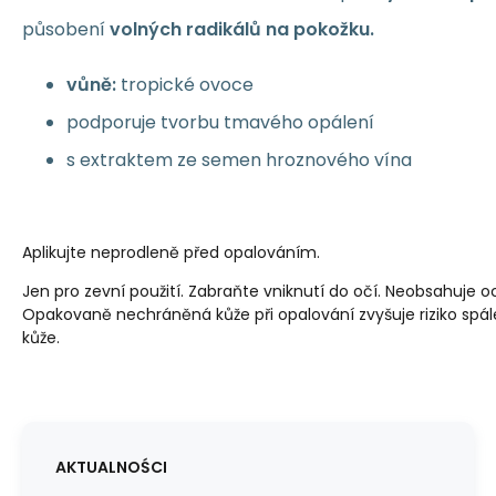
působení
volných radikálů na pokožku.
vůně:
tropické ovoce
podporuje tvorbu tmavého opálení
s extraktem ze semen hroznového vína
Aplikujte neprodleně před opalováním.
Jen pro zevní použití. Zabraňte vniknutí do očí. Neobsahuje oc
Opakovaně nechráněná kůže při opalování zvyšuje riziko spále
kůže.
AKTUALNOŚCI