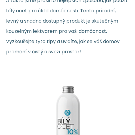
A takto jsme prošli 10 nejlepších způsobů, jak použít
bílý ocet pro úklid domácnosti. Tento přírodní,
levný a snadno dostupný produkt je skutečným
kouzelným lektvarem pro vaši domácnost.
Vyzkoušejte tyto tipy a uvidíte, jak se váš domov
promění v čistý a svěží prostor!
VYPRODÁNO
19.04
PLN
/
1
l
EAN:
Kod dost.:
Kod:
8594201616242
2300220
P00526
Nanolab Biały ocet 10% 1 l
19.04
PLN
60%
Uczciwy ocetbez koloru wyprodukowany w
Brnie. Niezbędny pomocnik każdej
ekologicznej domowości. Biał
Porównać
Ulubiony