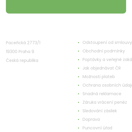
VMD Drogerie s.r.o.
Wszystko o zakupach
Odstoupení od smlouvy
Paceřická 2773/1
Obchodní podmínky
19300 Praha 9
Poptávky a veřejné zak
Česká republika
Jak objednávat ČR
Možnosti plateb
Ochrana osobních údaj
Snadná reklamace
Záruka vrácení peněz
Sledování zásilek
Doprava
Puncovní úřad