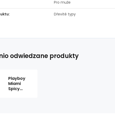
Pro muže
uktu:
Dřevité typy
nio odwiedzane produkty
Playboy
Miami
Spicy
Orange 2v1
sprchový
gel a
šampon
pro muže