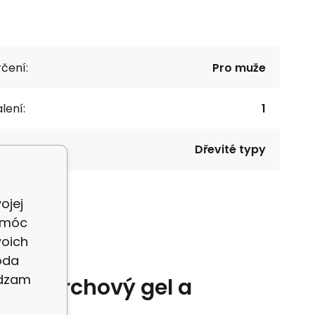
čení:
Pro muže
lení:
1
yp produktu:
Dřevité typy
ojej
 móc
woich
oda
adzam
2v1 sprchový gel a