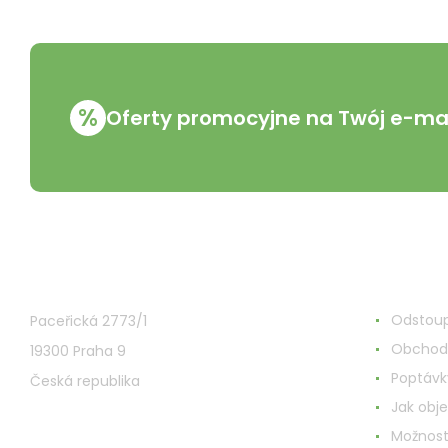
%
Oferty promocyjne na Twój e-mai
VMD Drogerie s.r.o.
Wszystk
Odstoup
Paceřická 2773/1
Obchod
19300 Praha 9
Poptávk
Česká republika
Jak obj
Možnost