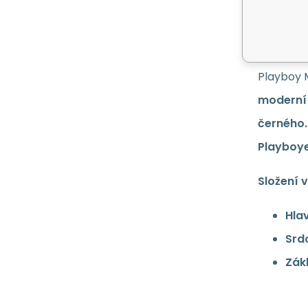
šamp
Svěží - 
Playboy 
moderní 
černého.
Playboye
Složení 
Hla
Srd
Zák