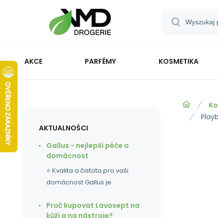
AKCE
PARFÉMY
KOSMETIKA
Ko
Play
AKTUALNOŚCI
Gallus - nejlepší péče o
domácnost
⭐ Kvalita a čistota pro vaši
domácnost Gallus je
Proč kupovat Lavosept na
kůži a na nástroje?