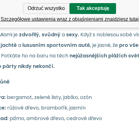
on pro muže 250 ml
Odrzuć wszystko
Tak akceptuję
dřevitá uvedena na trh v roce 2009.
Szczegółowe ustawienia wraz z objaśnieniami znajdziesz tutaj
Miami je
zdvořilý, svůdný
a
sexy.
Když s noblesou sobě vl
jachtě
a
luxusním sportovním autě,
je jasné, že
pro vše
Potkáte ho na baru na těch
nejúžasnějších plážích
svět
 párty nikdy nekončí.
vůně
va:
bergamot, zelené listy, jablko, ozón
ce:
růžové dřevo, brambořík, jasmín
lad:
pižmo, ambrové dřevo, cedrové dřevo