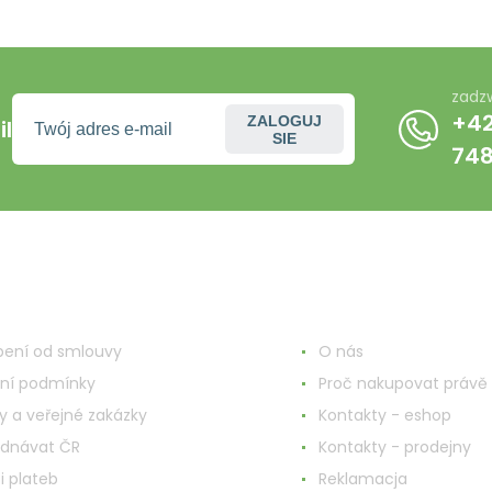
250 ml
zadz
+42
ZALOGUJ
l
SIE
74
o o zakupach
Więcej informacji
ení od smlouvy
O nás
ní podmínky
Proč nakupovat právě 
y a veřejné zakázky
Kontakty - eshop
ednávat ČR
Kontakty - prodejny
i plateb
Reklamacja