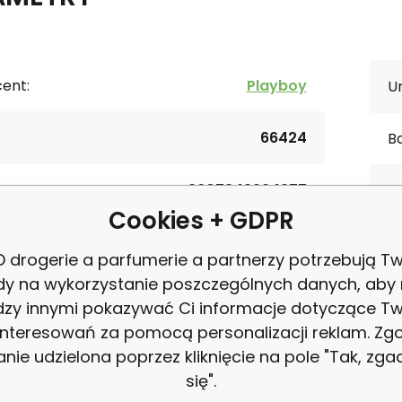
ent:
Playboy
Ur
66424
Ba
3607342264977
T
Cookies + GDPR
ce:
Coty
 drogerie a parfumerie a partnerzy potrzebują Tw
dy na wykorzystanie poszczególnych danych, aby
zy innymi pokazywać Ci informacje dotyczące T
interesowań za pomocą personalizacji reklam. Zg
anie udzielona poprzez kliknięcie na pole "Tak, zg
s
Playboy Miami Spicy Orange 
się".