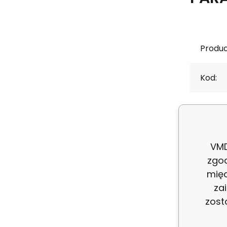
Produc
Kod:
ean:
Výrob
VMD
zgo
międ
za
zost
Opi