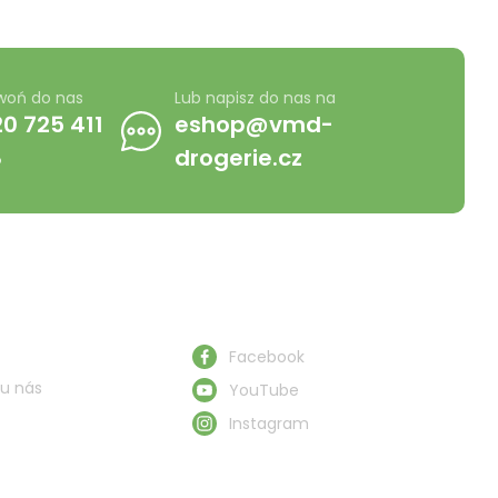
woń do nas
Lub napisz do nas na
0 725 411
eshop@vmd-
8
drogerie.cz
Obserwuj nas
Facebook
u nás
YouTube
Instagram