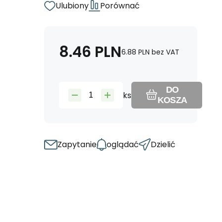
Ulubiony
Porównać
8.46
PLN
6.88
PLN
bez VAT
DO
ks
KOSZA
Zapytanie
oglądać
Dzielić