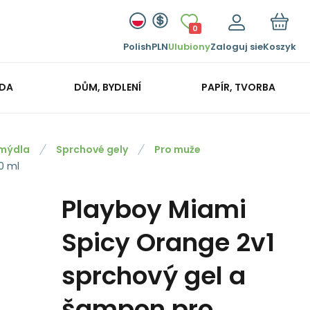
0
Polish
PLN
Ulubiony
Zaloguj sie
Koszyk
ADA
DŮM, BYDLENÍ
PAPÍR, TVORBA
 mýdla
Sprchové gely
Pro muže
0 ml
Playboy Miami
Spicy Orange 2v1
sprchový gel a
šampon pro