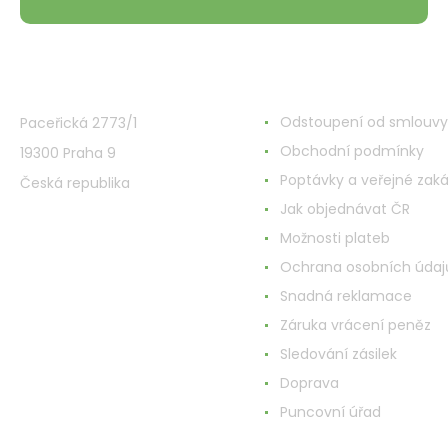
VMD Drogerie s.r.o.
Wszystko o zakupach
Odstoupení od smlouvy
Paceřická 2773/1
Obchodní podmínky
19300 Praha 9
Poptávky a veřejné zak
Česká republika
Jak objednávat ČR
Možnosti plateb
Ochrana osobních údaj
Snadná reklamace
Záruka vrácení peněz
Sledování zásilek
Doprava
Puncovní úřad