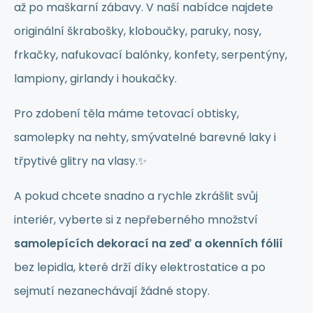
až po maškarní zábavy. V naší nabídce najdete
originální škrabošky, kloboučky, paruky, nosy,
frkačky, nafukovací balónky, konfety, serpentýny,
lampiony, girlandy i houkačky.
Pro zdobení těla máme tetovací obtisky,
samolepky na nehty, smývatelné barevné laky i
třpytivé glitry na vlasy.✨
A pokud chcete snadno a rychle zkrášlit svůj
interiér, vyberte si z nepřeberného množství
samolepících dekorací na zeď a okenních fólií
bez lepidla, které drží díky elektrostatice a po
sejmutí nezanechávají žádné stopy.