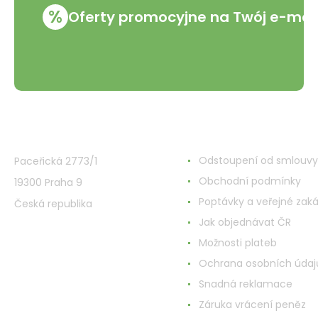
%
Oferty promocyjne na Twój e-mai
VMD Drogerie s.r.o.
Wszystko o zakupach
Odstoupení od smlouvy
Paceřická 2773/1
Obchodní podmínky
19300 Praha 9
Poptávky a veřejné zak
Česká republika
Jak objednávat ČR
Možnosti plateb
Ochrana osobních údaj
Snadná reklamace
Záruka vrácení peněz