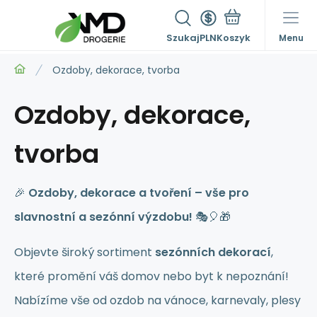
Szukaj
PLN
Menu
Ozdoby, dekorace, tvorba
Ozdoby, dekorace,
tvorba
🎉
Ozdoby, dekorace a tvoření – vše pro
slavnostní a sezónní výzdobu!
🎭🎈🎁
Objevte široký sortiment
sezónních dekorací
,
které promění váš domov nebo byt k nepoznání!
Nabízíme vše od ozdob na vánoce, karnevaly, plesy