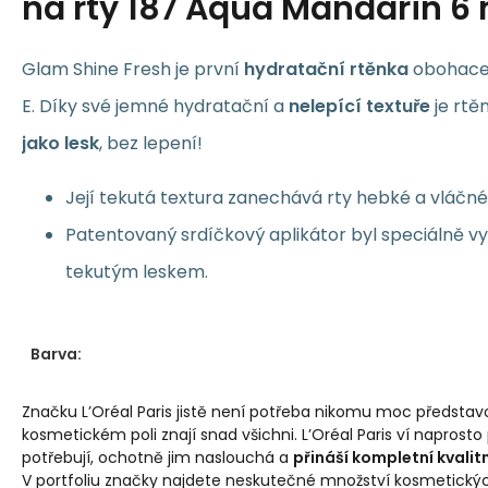
na rty 187 Aqua Mandarin 6 
Glam Shine Fresh je první
hydratační rtěnka
obohace
E. Díky své jemné hydratační a
nelepící textuře
je rtě
jako lesk
, bez lepení!
Její tekutá textura zanechává rty hebké a vláčné
Patentovaný srdíčkový aplikátor byl speciálně vy
tekutým leskem.
Barva:
Značku L’Oréal Paris jistě není potřeba nikomu moc představ
kosmetickém poli znají snad všichni. L’Oréal Paris ví naprosto
potřebují, ochotně jim naslouchá a
přináší kompletní kvalitn
V portfoliu značky najdete neskutečné množství kosmetickýc