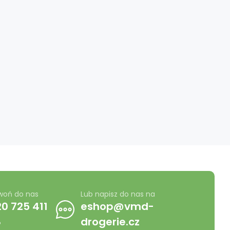
woń do nas
Lub napisz do nas na
0 725 411
eshop@vmd-
8
drogerie.cz