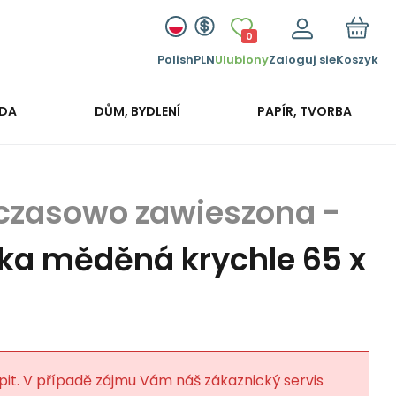
0
Polish
PLN
Ulubiony
Zaloguj sie
Koszyk
ADA
DŮM, BYDLENÍ
PAPÍR, TVORBA
čka měděná krychle 65 x
pit. V případě zájmu Vám náš zákaznický servis