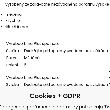
vyrobeny ze zdravotně nezávadného parafinu vysoké k
měděná
krychle
65 x 65 mm
Výrobce
Lima Plus spol. s.r.o.
Svíčka
Dodržujte piktogramy uvedené na svíčkách
Barva
Měděná
Balení
6
Výrobce
Lima Plus spol. s.r.o.
Svíčka
Dodržujte piktogramy uvedené na svíčkách
Barva
Měděná
Cookies + GDPR
Balení
6
 drogerie a parfumerie a partnerzy potrzebują Tw