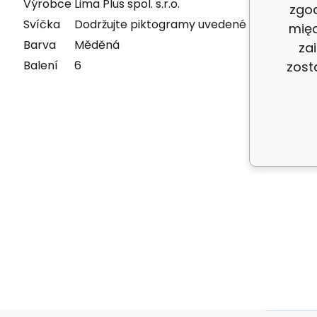
Výrobce
Lima Plus spol. s.r.o.
zgo
Svíčka
Dodržujte piktogramy uvedené na svíčkách
międ
Barva
Měděná
za
Balení
6
zost