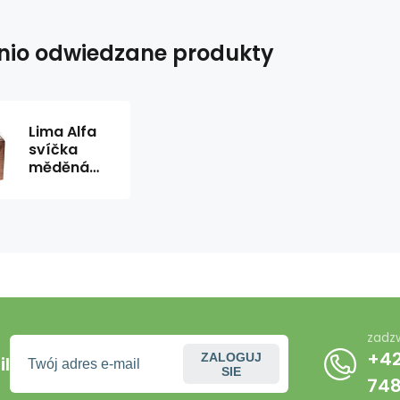
nio odwiedzane produkty
Lima Alfa
svíčka
měděná
krychle 65
x 65 mm 1
kus
zadz
+42
ZALOGUJ
l
SIE
74