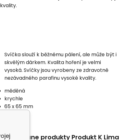
vality.
Svíčka slouží k běžnému pálení, ale může být i
skvělým dárkem. Kvalita hoření je velmi
vysoká. Svíčky jsou vyrobeny ze zdravotně
nezávadného parafinu vysoké kvality.
měděná
krychle
65 x 65 mm
1 kus
ojej
Powiązane produkty Produkt K Lima