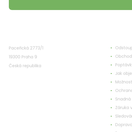
VMD Drogerie s.r.o.
Wszystk
Odstoup
Paceřická 2773/1
Obchod
19300 Praha 9
Poptávk
Česká republika
Jak obj
Možnost
Ochrana
Snadná
Záruka 
Sledován
Doprav