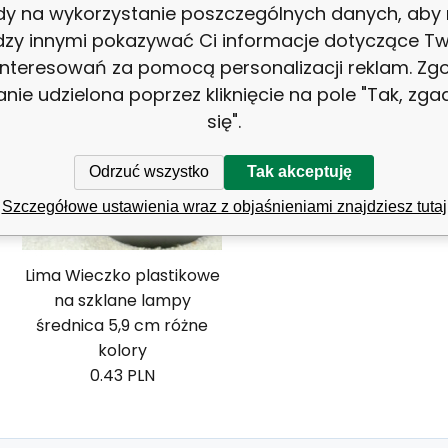
dy na wykorzystanie poszczególnych danych, aby
Alfa svíčka měděná krychle 65 x 65 mm 1
zy innymi pokazywać Ci informacje dotyczące T
interesowań za pomocą personalizacji reklam. Zg
anie udzielona poprzez kliknięcie na pole "Tak, zg
się".
Odrzuć wszystko
Tak akceptuję
Szczegółowe ustawienia wraz z objaśnieniami znajdziesz tutaj
Lima Wieczko plastikowe
na szklane lampy
średnica 5,9 cm różne
kolory
0.43 PLN