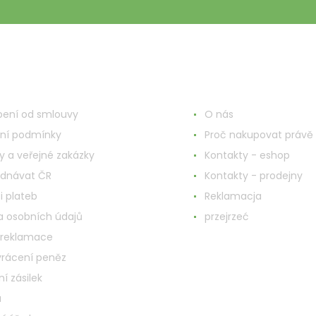
o o zakupach
Więcej informacji
ení od smlouvy
O nás
ní podmínky
Proč nakupovat právě 
y a veřejné zakázky
Kontakty - eshop
ednávat ČR
Kontakty - prodejny
i plateb
Reklamacja
 osobních údajů
przejrzeć
 reklamace
vrácení peněz
í zásilek
a