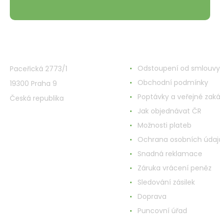
VMD Drogerie s.r.o.
Wszystko o zakupach
Odstoupení od smlouvy
Paceřická 2773/1
Obchodní podmínky
19300 Praha 9
Poptávky a veřejné zak
Česká republika
Jak objednávat ČR
Možnosti plateb
Ochrana osobních údaj
Snadná reklamace
Záruka vrácení peněz
Sledování zásilek
Doprava
Puncovní úřad