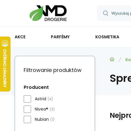
AKCE
PARFÉMY
KOSMETIKA
Ko
Filtrowanie produktów
Spr
Producent
Astrid
(4)
Nivea®
(3)
Nejpr
Nubian
(1)