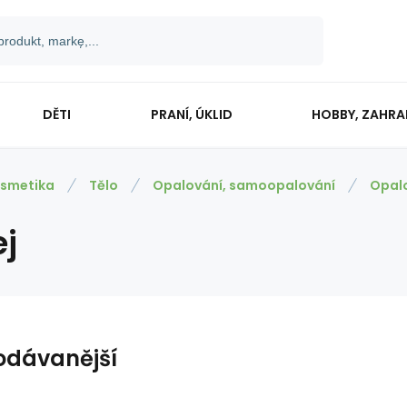
DĚTI
PRANÍ, ÚKLID
HOBBY, ZAHR
smetika
Tělo
Opalování, samoopalování
Opalo
ej
odávanější