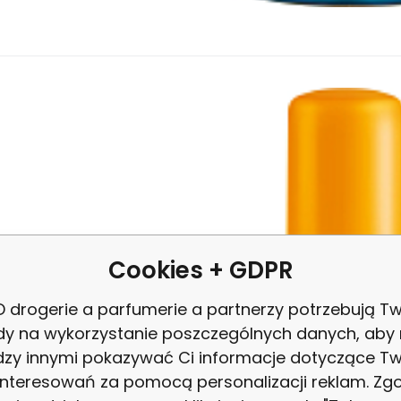
413.53
PLN
/
1
l
EAN:
Kod dost.:
Kod:
8592297012429
2600732
815059
W magazynie
62.03
PLN
Astrid Sun OF50 Bronz mleko do opa
trid Sun Bronz OF 50 to mleko do opalania w spray’u o bardzo wy
piera naturalne, intensywne opalanie.
Cookies + GDPR
 drogerie a parfumerie a partnerzy potrzebują Tw
dy na wykorzystanie poszczególnych danych, aby
zy innymi pokazywać Ci informacje dotyczące T
interesowań za pomocą personalizacji reklam. Zg