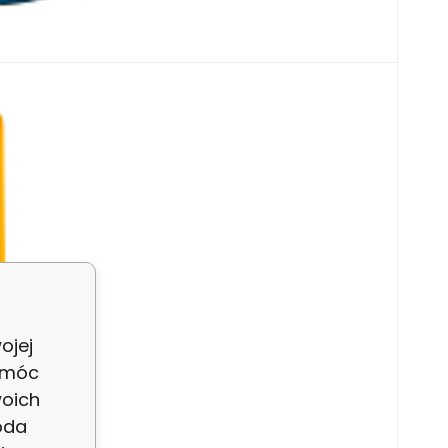
lania w spray’u 150 ml
sokim filtrze ochronnym, które jednocześnie
ojej
 móc
woich
oda