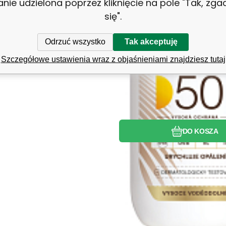
anie udzielona poprzez kliknięcie na pole "Tak, zg
się".
Porównać
Ulubiony
Odrzuć wszystko
Tak akceptuję
Szczegółowe ustawienia wraz z objaśnieniami znajdziesz tutaj
DO KOSZA