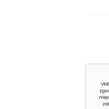
As
ws
VMD
zgo
międ
za