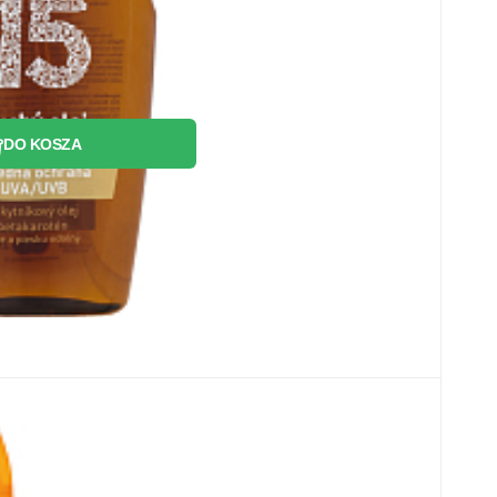
DO KOSZA
opalania OF 50, 150 ml
, olej kokosowy z 100% zrównoważonych źródeł,