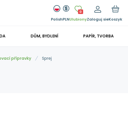
0
Polish
PLN
Ulubiony
Zaloguj sie
Koszyk
ADA
DŮM, BYDLENÍ
PAPÍR, TVORBA
vací přípravky
Sprej