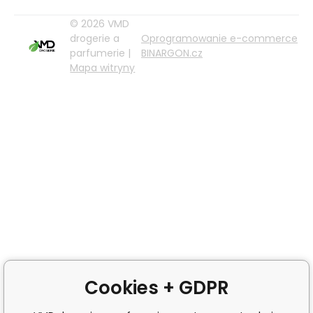
© 2026 VMD
drogerie a
Oprogramowanie e-commerce
parfumerie |
BINARGON.cz
Mapa witryny
Cookies + GDPR