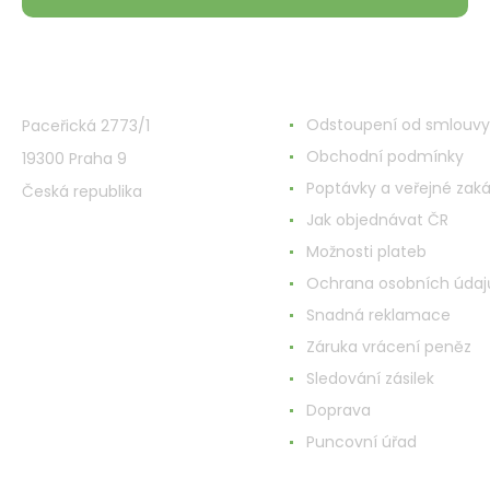
VMD Drogerie s.r.o.
Wszystko o zakupach
Odstoupení od smlouvy
Paceřická 2773/1
Obchodní podmínky
19300 Praha 9
Poptávky a veřejné zak
Česká republika
Jak objednávat ČR
Možnosti plateb
Ochrana osobních údaj
Snadná reklamace
Záruka vrácení peněz
Sledování zásilek
Doprava
Puncovní úřad