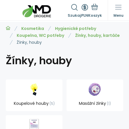
Szukaj
PLN
Menu
Kosmetika
Hygienické potřeby
Koupelna, WC potřeby
Žínky, houby, kartáče
Žínky, houby
Žínky, houby
Koupelové houby
Masážní žínky
5
1