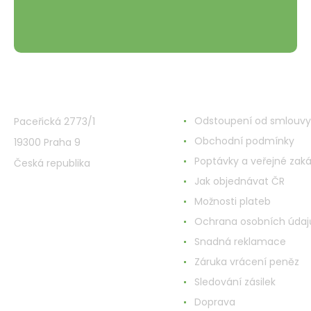
VMD Drogerie s.r.o.
Wszystko o zakupach
Odstoupení od smlouvy
Paceřická 2773/1
Obchodní podmínky
19300 Praha 9
Poptávky a veřejné zak
Česká republika
Jak objednávat ČR
Možnosti plateb
Ochrana osobních údaj
Snadná reklamace
Záruka vrácení peněz
Sledování zásilek
Doprava