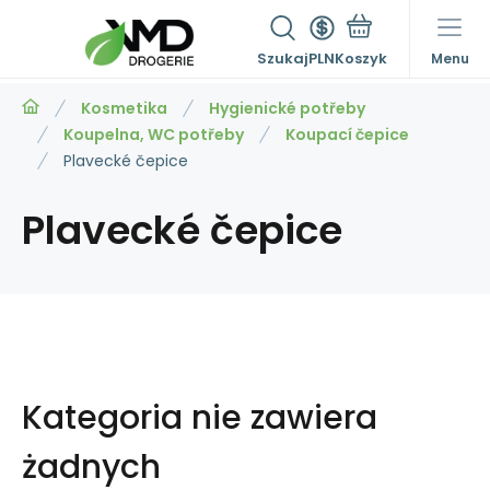
Szukaj
PLN
Menu
Kosmetika
Hygienické potřeby
Koupelna, WC potřeby
Koupací čepice
Plavecké čepice
Plavecké čepice
Kategoria nie zawiera
żadnych