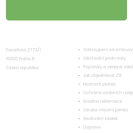
VMD Drogerie s.r.o.
Wszystko o zakupach
Odstoupení od smlouvy
Paceřická 2773/1
Obchodní podmínky
19300 Praha 9
Poptávky a veřejné zak
Česká republika
Jak objednávat ČR
Možnosti plateb
Ochrana osobních údaj
Snadná reklamace
Záruka vrácení peněz
Sledování zásilek
Doprava