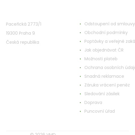
VMD Drogerie s.r.o.
Wszystko o zakupach
Odstoupení od smlouvy
Paceřická 2773/1
Obchodní podmínky
19300 Praha 9
Poptávky a veřejné zak
Česká republika
Jak objednávat ČR
Možnosti plateb
Ochrana osobních údaj
Snadná reklamace
Záruka vrácení peněz
Sledování zásilek
Doprava
Puncovní úřad
© 2026 VMD