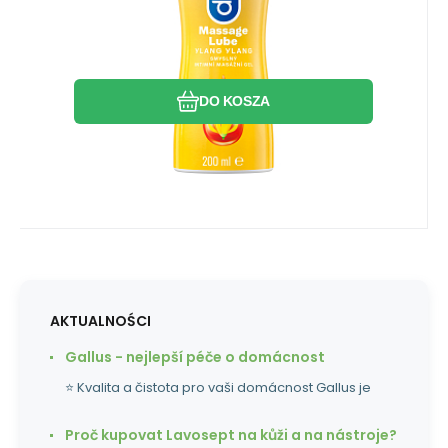
Ylang - kwiat rosnący w deszczowych
Porównać
Ulubiony
lasach na wyspach na Pacyfiku.
DO KOSZA
AKTUALNOŚCI
Gallus - nejlepší péče o domácnost
⭐ Kvalita a čistota pro vaši domácnost Gallus je
Proč kupovat Lavosept na kůži a na nástroje?