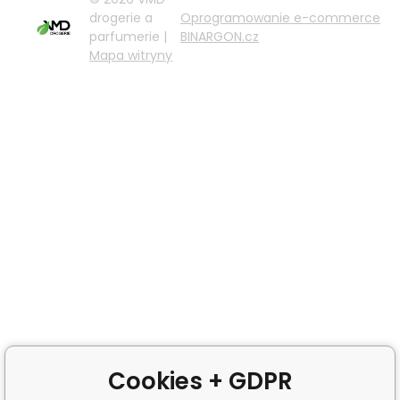
drogerie a
Oprogramowanie e-commerce
parfumerie |
BINARGON.cz
Mapa witryny
Cookies + GDPR