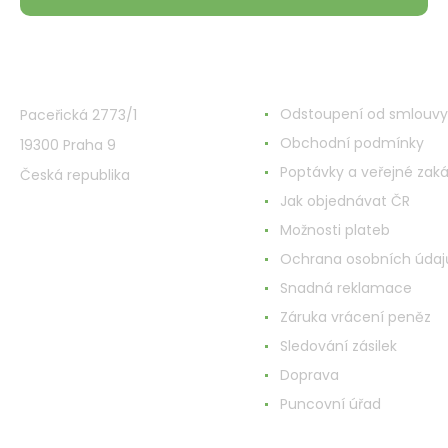
VMD Drogerie s.r.o.
Wszystko o zakupach
Odstoupení od smlouvy
Paceřická 2773/1
Obchodní podmínky
19300 Praha 9
Poptávky a veřejné zak
Česká republika
Jak objednávat ČR
Možnosti plateb
Ochrana osobních údaj
Snadná reklamace
Záruka vrácení peněz
Sledování zásilek
Doprava
Puncovní úřad