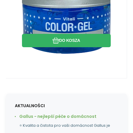
tradycyjną wodę po goleniu.
Porównać
Ulubiony
DO KOSZA
AKTUALNOŚCI
Gallus - nejlepší péče o domácnost
⭐ Kvalita a čistota pro vaši domácnost Gallus je