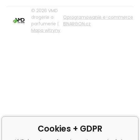
© 2026 VMD
drogerie a
Oprogramowanie e-commerce
parfumerie |
BINARGON.cz
Mapa witryny
Cookies + GDPR