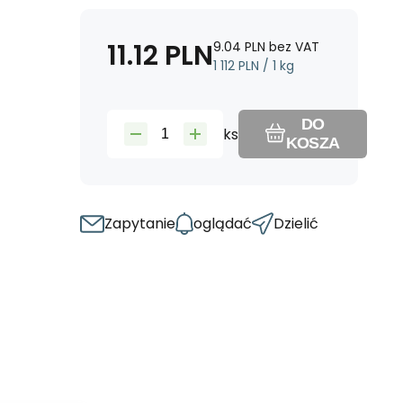
11.12
PLN
9.04
PLN
bez VAT
1 112
PLN
/
1
kg
DO
ks
KOSZA
Zapytanie
oglądać
Dzielić