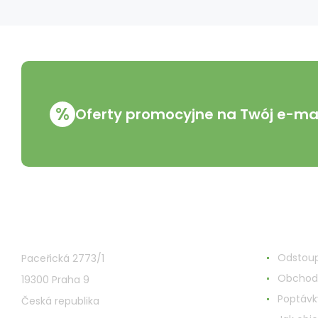
%
Oferty promocyjne na Twój e-mai
VMD Drogerie s.r.o.
Wszystk
Odstoup
Paceřická 2773/1
Obchod
19300 Praha 9
Poptávk
Česká republika