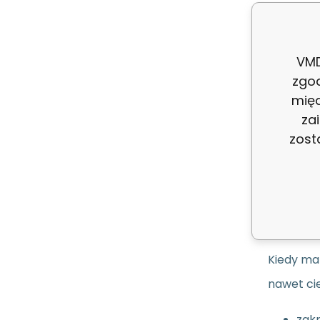
Produc
VMD
Kod:
zgo
międ
za
ean:
zost
Opi
Kiedy ma
nawet cie
zakr