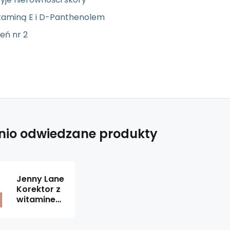
itaminą E i D-Panthenolem
eń nr 2
nio odwiedzane produkty
Jenny Lane
Korektor z
witaminem
E nr 2, 5 g