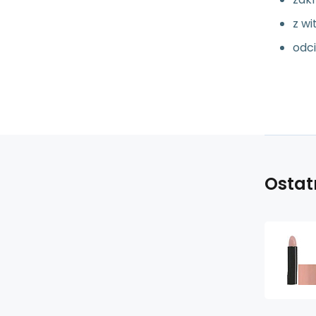
z w
odci
Ostat