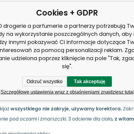
Cookies + GDPR
ent:
Jenny Lane
V
 drogerie a parfumerie a partnerzy potrzebują Tw
31764
Ba
dy na wykorzystanie poszczególnych danych, aby
zy innymi pokazywać Ci informacje dotyczące T
interesowań za pomocą personalizacji reklam. Zg
8594020880695
anie udzielona poprzez kliknięcie na pole "Tak, zg
się".
Odrzuć wszystko
Tak akceptuję
s
Jenny Lane Korektor z witami
Szczegółowe ustawienia wraz z objaśnieniami znajdziesz tutaj
kijaż
wszystkiego nie zakryje, używamy korektora.
Zakry
nie pod oczami i zmarszczki. 3 odcienie dla ciała,
z witam
yje nierówności skóry