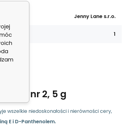
ýrobce:
Jenny Lane s.r.o.
ojej
lení:
1
 móc
woich
oda
adzam
nem E nr 2, 5 g
je wszelkie niedoskonałości i nierówności cery,
iną E i D-Panthenolem.