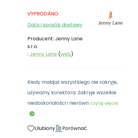
VYPRODÁNO
Data i sposób dostawy
Producent: Jenny Lane
s.r.o.
:
Jenny Lane
(
web
)
Kiedy makijaż wszystkiego nie zakryje,
używamy korektora. Zakryje wszelkie
niedoskonałości i nierówn
czytaj więcej
Ulubiony
Porównać