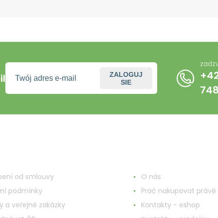
zadz
+42
ZALOGUJ
l
SIE
74
o o zakupach
Więcej informacji
ení od smlouvy
O nás
ní podmínky
Proč nakupovat právě 
y a veřejné zakázky
Kontakty - eshop