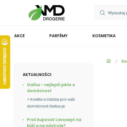
AKCE
PARFÉMY
KOSMETIKA
Ko
AKTUALNOŚCI
Gallus - nejlepší péče o
domácnost
⭐ Kvalita a čistota pro vaši
domácnost Gallus je
Proč kupovat Lavosept na
kůži a na nástroje?