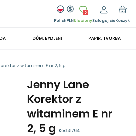
0
Polish
PLN
Ulubiony
Zaloguj sie
Koszyk
ADA
DŮM, BYDLENÍ
PAPÍR, TVORBA
orektor z witaminem E nr 2, 5 g
Jenny Lane
Korektor z
witaminem E nr
2, 5 g
Kod:
31764