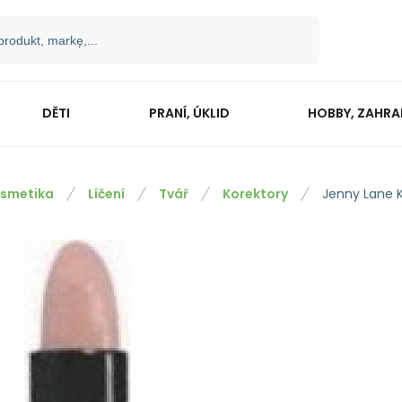
DĚTI
PRANÍ, ÚKLID
HOBBY, ZAHR
smetika
Líčení
Tvář
Korektory
Jenny Lane K