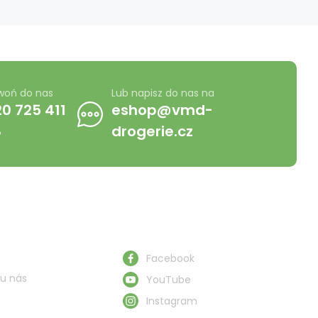
woń do nas
Lub napisz do nas na
0 725 411
eshop@vmd-
8
drogerie.cz
Obserwuj nas
Facebook
u nás
YouTube
Instagram