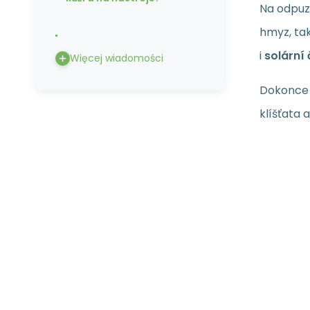
Na odpuz
hmyz, ta
i
solární 
Więcej wiadomości
Dokonce 
klíšťata 