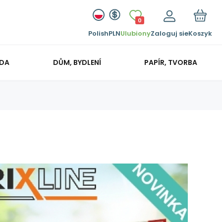
0
Polish
PLN
Ulubiony
Zaloguj sie
Koszyk
ADA
DŮM, BYDLENÍ
PAPÍR, TVORBA