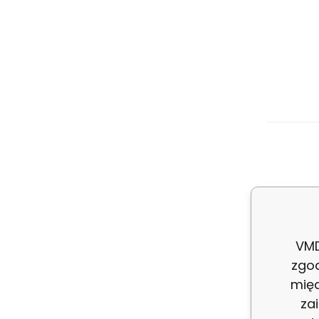
VMD
zgo
międ
za