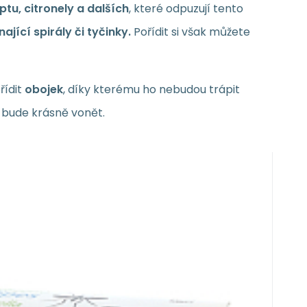
tu, citronely a dalších
, které odpuzují tento
jící spirály či tyčinky.
Pořídit si však můžete
řídit
obojek
, díky kterému ho nebudou trápit
, bude krásně vonět.
O
ks
8754
9
0454
 chusteczki z cytryną 50 sztuk
N
 które skutecznie chronią przed komarami.