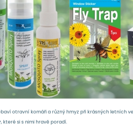
ebaví otravní komáři a různý hmyz při krásných letních 
y
, které si s nimi hravě poradí.