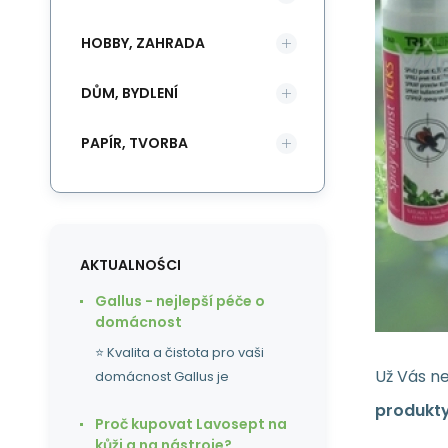
HOBBY, ZAHRADA
DŮM, BYDLENÍ
PAPÍR, TVORBA
AKTUALNOŚCI
Gallus - nejlepší péče o
domácnost
⭐ Kvalita a čistota pro vaši
Už Vás n
domácnost Gallus je
produkt
Proč kupovat Lavosept na
kůži a na nástroje?