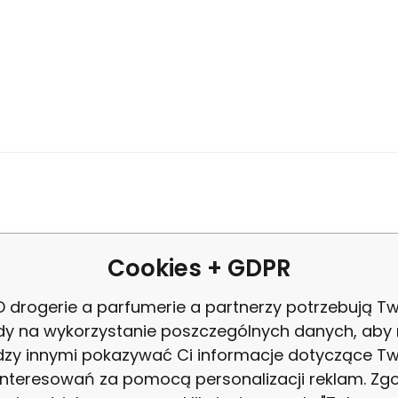
VYPRODÁNO
0.81
PLN
/
1
ks
EAN:
Kod:
85951598425
2003361
Trixline Repelentní samolepka przeciw kl
4.88
PLN
4.89
P
Samolepki są wysoce skutecznym 100% naturalnym repelentem
Cookies + GDPR
 drogerie a parfumerie a partnerzy potrzebują Tw
dy na wykorzystanie poszczególnych danych, aby
zy innymi pokazywać Ci informacje dotyczące T
interesowań za pomocą personalizacji reklam. Zg