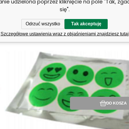
anie udzielona poprzez kliknięcie na pole "Tak, zg
się".
Odrzuć wszystko
Tak akceptuję
Szczegółowe ustawienia wraz z objaśnieniami znajdziesz tutaj
Porównać
Ulubiony
DO KOSZA