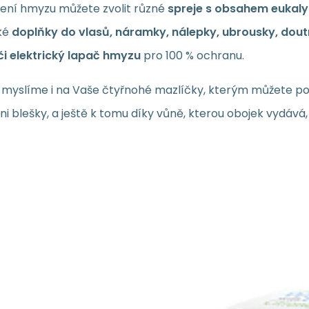
ení hmyzu můžete zvolit různé
spreje s obsahem eukalyp
ké
doplňky do vlasů, náramky, nálepky, ubrousky, doutna
či elektrický lapač hmyzu
pro 100 % ochranu.
myslíme i na Vaše čtyřnohé mazlíčky, kterým můžete po
ani blešky, a ještě k tomu díky vůně, kterou obojek vydává
VYPRODÁN
0.08
PLN
/
1
EAN:
Kod dost.:
Kod:
859515984
240336
000
Trixline TR C 354 Mosquito nawilżane
3.95
PL
Nawilżane chusteczki Trixline TR C 354 Mosquito z cytryną,