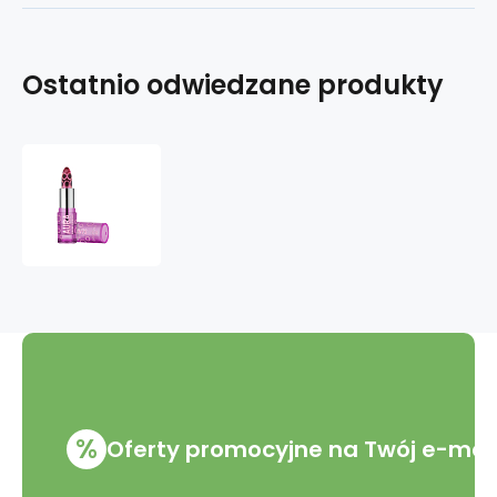
Ostatnio odwiedzane produkty
Essence
pomadka
AURA
POINTS
colour
changing
3,2
g
%
Oferty promocyjne na Twój e-mai