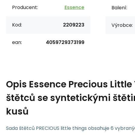
Producent:
Essence
Balení:
Kod:
2209223
Výrobce:
ean:
4059729373199
Opis
Essence Precious Little
štětců se syntetickými štět
kusů
Sada štětců PRECIOUS little things obsahuje 6 vybran