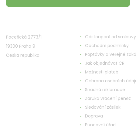
VMD Drogerie s.r.o.
Wszystko o zakupach
Odstoupení od smlouvy
Paceřická 2773/1
Obchodní podmínky
19300 Praha 9
Poptávky a veřejné zak
Česká republika
Jak objednávat ČR
Možnosti plateb
Ochrana osobních údaj
Snadná reklamace
Záruka vrácení peněz
Sledování zásilek
Doprava
Puncovní úřad