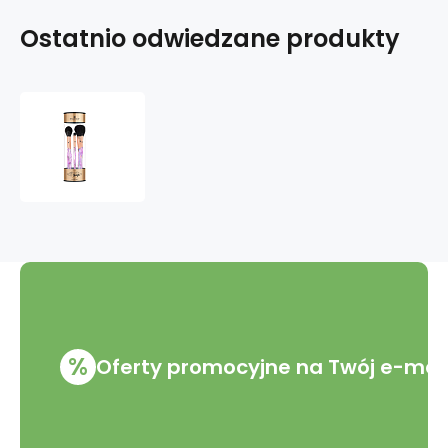
Ostatnio odwiedzane produkty
Essence
Precious
Little
Things
Set
štětců
se
syntetickými
štětinami
6
kusů
%
Oferty promocyjne na Twój e-mai