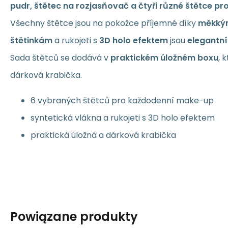
pudr, štětec na rozjasňovač a čtyři různé štětce p
Všechny štětce jsou na pokožce příjemné díky
měkkým
štětinkám
a rukojeti s
3D holo efektem
jsou
elegantní
Sada štětců se dodává v
praktickém úložném boxu
, 
dárková krabička.
6 vybraných štětců pro každodenní make-up
syntetická vlákna a rukojeti s 3D holo efektem
praktická úložná a dárková krabička
Powiązane produkty