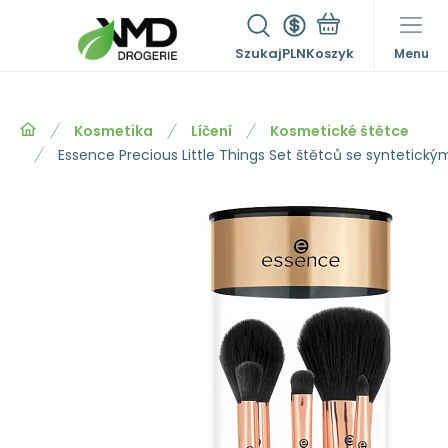
Szukaj
PLN
Menu
Kosmetika
Líčení
Kosmetické štětce
Essence Precious Little Things Set štětců se syntetický