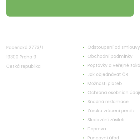
VMD Drogerie s.r.o.
Wszystko o zakupach
Odstoupení od smlouvy
Paceřická 2773/1
Obchodní podmínky
19300 Praha 9
Poptávky a veřejné zak
Česká republika
Jak objednávat ČR
Možnosti plateb
Ochrana osobních údaj
Snadná reklamace
Záruka vrácení peněz
Sledování zásilek
Doprava
Puncovní úřad