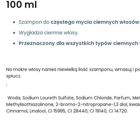
100 ml
Szampon do
częstego mycia ciemnych włosów
Wygładza ciemne włosy.
Przeznaczony dla wszystkich typów ciemnych
Na mokre włosy nanieś niewielką ilość szamponu, wmasuj i p
spłucz.
'
Woda, Sodium Loureth Sulfate, Sodium Chloride, Parfum, Meth
Methylisothiazolinone, 2-bromo-2-nitropropane-1,3 diol, kwa
Cinnamol, Linalool, CI 15985, CI 28440, CI 19140, CI 14720.