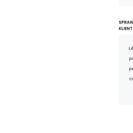
SPRA
KLIENT
L
p
pe
c