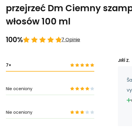
przejrzeć Dm Ciemny szam
włosów 100 ml
100%
7 Opinie
JIŘÍ Z.
7
Š
Nie oceniony
vy
Nie oceniony