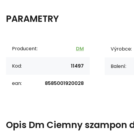
PARAMETRY
Producent:
DM
Výrobce:
Kod:
11497
Balení:
ean:
8585001920028
Opis
Dm Ciemny szampon d