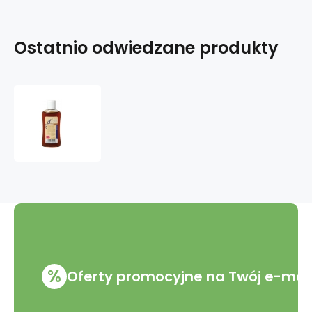
Ostatnio odwiedzane produkty
Dm
Ciemny
szampon
do
włosów
100
ml
%
Oferty promocyjne na Twój e-mai