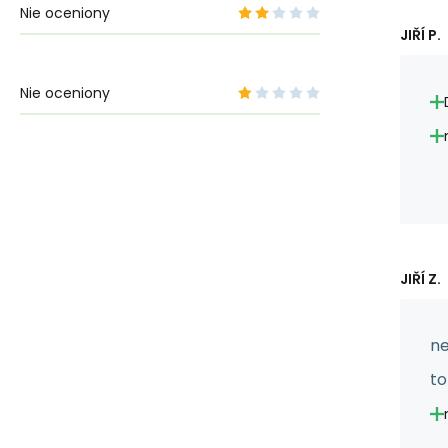
Nie oceniony
JIŘÍ P.
Nie oceniony
JIŘÍ Z.
ne
to