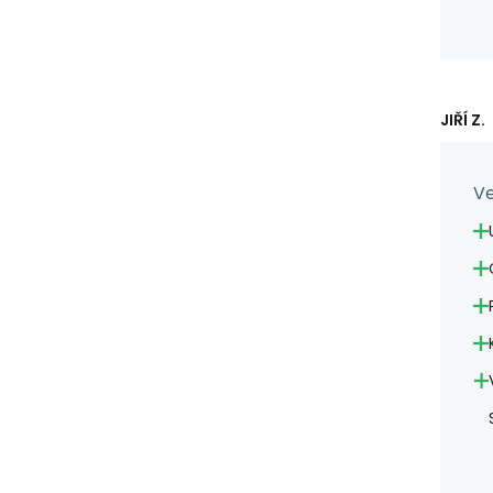
JIŘÍ Z.
Ve