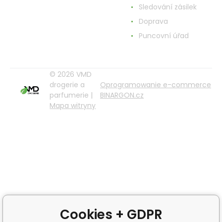
Sledování zásilek
Doprava
Puncovní úřad
© 2026 VMD
drogerie a
Oprogramowanie e-commerce
parfumerie |
BINARGON.cz
Mapa witryny
Cookies + GDPR