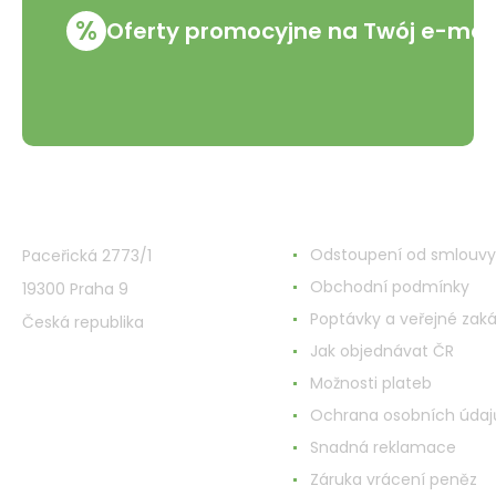
%
Oferty promocyjne na Twój e-mai
VMD Drogerie s.r.o.
Wszystko o zakupach
Odstoupení od smlouvy
Paceřická 2773/1
Obchodní podmínky
19300 Praha 9
Poptávky a veřejné zak
Česká republika
Jak objednávat ČR
Možnosti plateb
Ochrana osobních údaj
Snadná reklamace
Záruka vrácení peněz