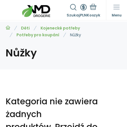
Szukaj
PLN
Menu
Děti
Kojenecké potřeby
Potřeby pro koupání
Nůžky
Nůžky
Kategoria nie zawiera
żadnych