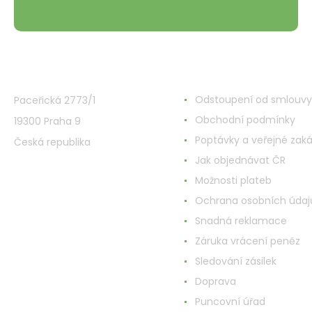
VMD Drogerie s.r.o.
Wszystko o zakupach
Odstoupení od smlouvy
Paceřická 2773/1
Obchodní podmínky
19300 Praha 9
Poptávky a veřejné zak
Česká republika
Jak objednávat ČR
Možnosti plateb
Ochrana osobních údaj
Snadná reklamace
Záruka vrácení peněz
Sledování zásilek
Doprava
Puncovní úřad