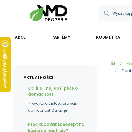
AKCE
PARFÉMY
KOSMETIKA
Ko
Deni
AKTUALNOŚCI
Gallus - nejlepší péče o
domácnost
⭐ Kvalita a čistota pro vaši
domácnost Gallus je
Proč kupovat Lavosept na
kůži a na nástroje?