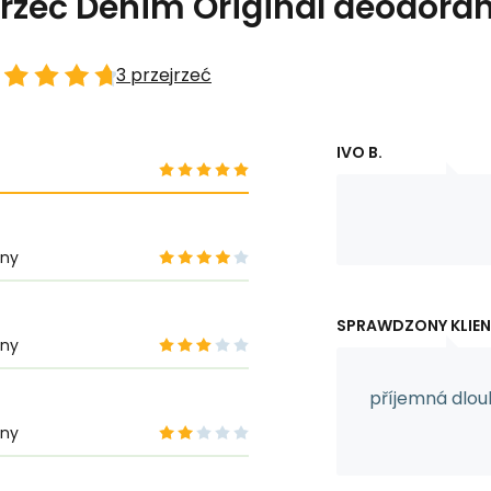
jrzeć Denim Original deodoran
3 przejrzeć
IVO B.
ony
SPRAWDZONY KLIE
ony
příjemná dlouh
ony