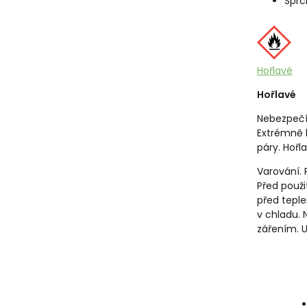
Sprc
Hořlavé
Hořlavé
Nebezpeč
Extrémně h
páry. Hořl
Varování.
Před použi
před tepl
v chladu. 
zářením. 