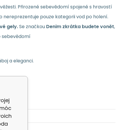
věžesti. Přirozené sebevědomí spojené s hravostí
o nereprezentuje pouze kategorii vod po holení.
é gely.
Se značkou
Denim zkrátka budete vonět
,
své sebevědomí
áboj a eleganci.
ojej
 móc
woich
oda