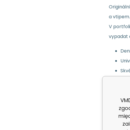
Originál
a vtipem.
V portfol
vypadat a
Deni
Univ
Skvě
Deod
VMD
Určení:
zgo
międ
Hořlavé:
za
Typ prod