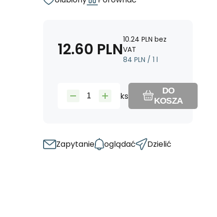
10.24
PLN
bez
12.60
PLN
VAT
84
PLN
/
1
l
DO
ks
KOSZA
Zapytanie
oglądać
Dzielić