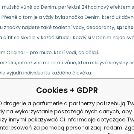
ní mužská vůně od Denim, perfektní 24hodinový efektem s
 Přesně o tom je a vždy byla značka Denim, která už dávn
iu značky najdete také toaletní vody, deodoranty,
sprchov
 cítit se skvěle v každé situaci. Každý si v Denim najde 
m Original - pro muže, kteří vědí, co dělají.
erzální, intenzivní, moderní vůně, která skrývá smyslný n
le vyjádří individualitu každého člověka.
orant sprej 150 ml.
Cookies + GDPR
 drogerie a parfumerie a partnerzy potrzebują Tw
Pro muže
dy na wykorzystanie poszczególnych danych, aby
zy innymi pokazywać Ci informacje dotyczące T
Hořlavé
interesowań za pomocą personalizacji reklam. Zg
uktu:
Dřevité typy