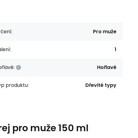
čení:
Pro muže
lení:
1
řlavé:
Hořlavé
yp produktu:
Dřevité typy
rej pro muže 150 ml