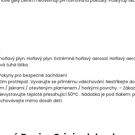
hové gely Denim neovlivňují pH rovnováhu pokožky. Poskytují oka
í
ořlavý plyn. Hořlavý plyn. Extrémně hořlavý aerosol. Hořlavý aero
avá tuhá látka.
 Pokyny pro bezpečné zacházení
tím protřepat. Vyvarujte se přímému vdechování. Nestříkejte d
em / jiskrami / otevřeným plamenem / horkými povrchy. – Zákaz
Nevystavujte teplotě přesahující 50°C . Nádobka je pod tlakem: 
Uchovávejte mimo dosah dětí.