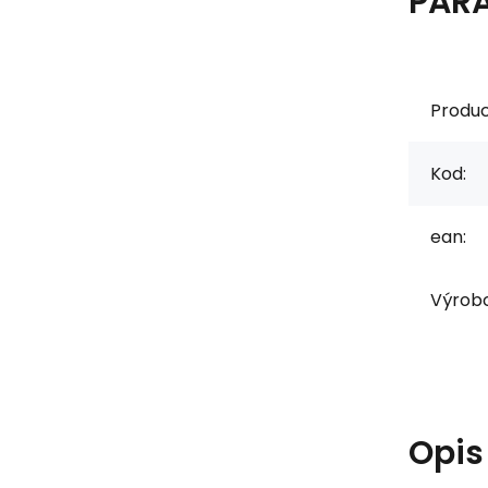
PAR
Produc
Kod:
ean:
Výrob
Opi