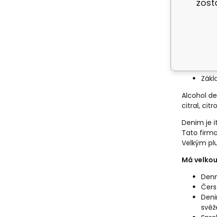
zost
Před použi
'
Hlav
Srdc
Zákl
Alcohol de
citral, cit
Denim je i
Tato firma
Velkým pl
Má velkou
Denn
Čers
Deni
svěž