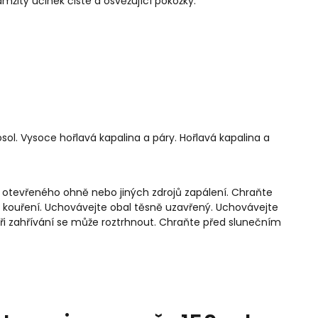
mžitý účinek čisté a osvěžující pokožky.
sol. Vysoce hořlavá kapalina a páry. Hořlavá kapalina a
o otevřeného ohně nebo jiných zdrojů zapálení. Chraňte
 kouření. Uchovávejte obal těsně uzavřený. Uchovávejte
při zahřívání se může roztrhnout. Chraňte před slunečním