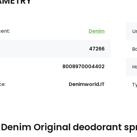
AMETRY
ent:
Denim
Ur
47266
Ba
8008970004402
Ho
ce:
Denimworld.IT
T
s
Denim Original deodorant sp