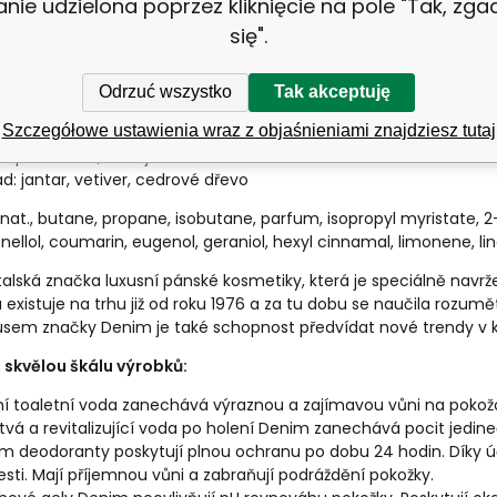
anie udzielona poprzez kliknięcie na pole "Tak, zg
się".
tím dobře protřepejte. Sprej držte kolmo a aplikujte 15 cm od podp
Odrzuć wszystko
Tak akceptuję
Szczegółowe ustawienia wraz z objaśnieniami znajdziesz tutaj
a: kadidlo, bergamot,
e: pomeranč, šalvěj
ad: jantar, vetiver, cedrové dřevo
nat., butane, propane, isobutane, parfum, isopropyl myristate,
ronellol, coumarin, eugenol, geraniol, hexyl cinnamal, limonene, lin
talská značka luxusní pánské kosmetiky, která je speciálně navr
 existuje na trhu již od roku 1976 a za tu dobu se naučila rozum
usem značky Denim je také schopnost předvídat nové trendy v 
 skvělou škálu výrobků:
í toaletní voda zanechává výraznou a zajímavou vůni na poko
tvá a revitalizující voda po holení Denim zanechává pocit jedi
m deodoranty poskytují plnou ochranu po dobu 24 hodin. Díky 
esti. Mají příjemnou vůni a zabraňují podráždění pokožky.