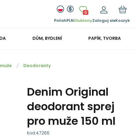
0
Polish
PLN
Ulubiony
Zaloguj sie
Koszyk
ADA
DŮM, BYDLENÍ
PAPÍR, TVORBA
 muže
Deodoranty
Denim Original
deodorant sprej
pro muže 150 ml
Kod:
47266