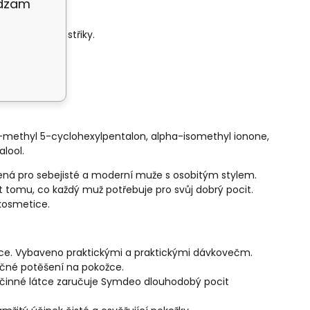
adzam
aží krátkými střiky.
 2-methyl 5-cyclohexylpentalon, alpha-isomethyl ionone,
alool.
žená pro sebejisté a moderní muže s osobitým stylem.
ět tomu, co každý muž potřebuje pro svůj dobrý pocit.
kosmetice.
žce. Vybaveno praktickými a praktickými dávkovečm.
nečné potěšení na pokožce.
účinné látce zaručuje Symdeo dlouhodobý pocit