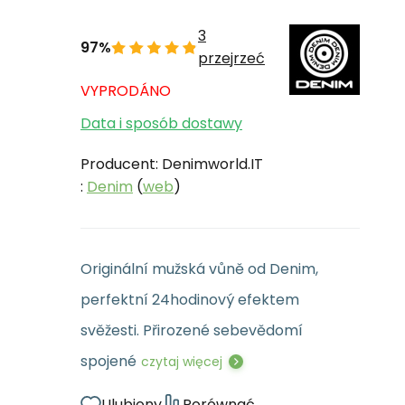
3
97%
przejrzeć
VYPRODÁNO
Data i sposób dostawy
Producent: Denimworld.IT
:
Denim
(
web
)
Originální mužská vůně od Denim,
perfektní 24hodinový efektem
svěžesti. Přirozené sebevědomí
spojené
czytaj więcej
Ulubiony
Porównać