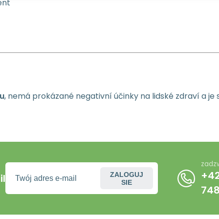
ent
u
, nemá prokázané negativní účinky na lidské zdraví a je 
zadz
+42
ZALOGUJ
l
SIE
74