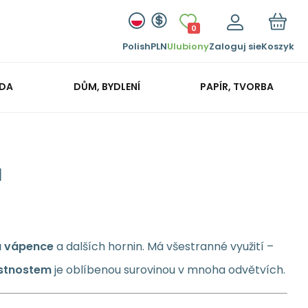
0
Polish
PLN
Ulubiony
Zaloguj sie
Koszyk
ADA
DŮM, BYDLENÍ
PAPÍR, TVORBA
l
a vápence
a dalších hornin. Má všestranné využití –
astnostem
je oblíbenou surovinou v mnoha odvětvích.