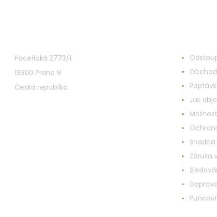
VMD Drogerie s.r.o.
Wszystk
Odstoup
Paceřická 2773/1
Obchod
19300 Praha 9
Poptávk
Česká republika
Jak obj
Možnost
Ochrana
Snadná
Záruka 
Sledován
Doprav
Puncovn