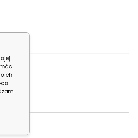
ojej
 móc
woich
oda
adzam