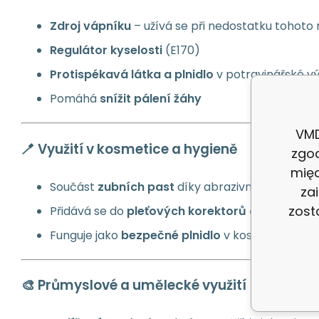
Zdroj vápníku
– užívá se při nedostatku tohoto 
Regulátor kyselosti
(E170)
Protispékavá látka a plnidlo
v potravinářské v
Pomáhá
snížit pálení žáhy
VMD
🪥 Využití v kosmetice a hygieně
zgo
międ
Součást
zubních past
díky abrazivní schopnost
za
zost
Přidává se do
pleťových korektorů a pudrů
jako
Funguje jako
bezpečné plnidlo
v kosmetických 
🎨 Průmyslové a umělecké využití