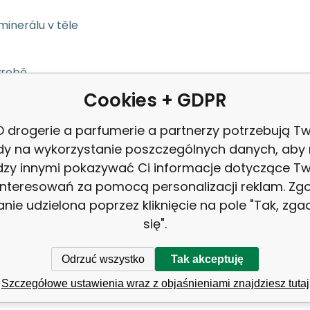
minerálu v těle
ýrobě
Cookies + GDPR
 drogerie a parfumerie a partnerzy potrzebują Tw
dy na wykorzystanie poszczególnych danych, aby
zy innymi pokazywać Ci informacje dotyczące T
i šetrně odstraňovat zubní plak
interesowań za pomocą personalizacji reklam. Zg
anie udzielona poprzez kliknięcie na pole "Tak, zg
 přírodní minerální složka
się".
formulacích
Odrzuć wszystko
Tak akceptuję
Szczegółowe ustawienia wraz z objaśnieniami znajdziesz tutaj