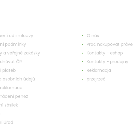
o o zakupach
Więcej informacji
ení od smlouvy
O nás
ní podmínky
Proč nakupovat právě 
y a veřejné zakázky
Kontakty - eshop
ednávat ČR
Kontakty - prodejny
i plateb
Reklamacja
 osobních údajů
przejrzeć
 reklamace
vrácení peněz
í zásilek
a
í úřad