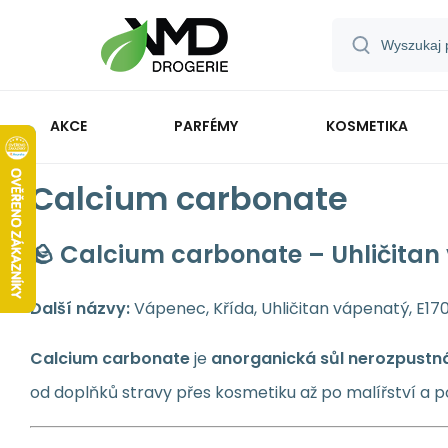
AKCE
PARFÉMY
KOSMETIKA
Calcium carbonate
🪨 Calcium carbonate – Uhličitan 
Další názvy:
Vápenec, Křída, Uhličitan vápenatý, E17
Calcium carbonate
je
anorganická sůl nerozpustn
od doplňků stravy přes kosmetiku až po malířství a p