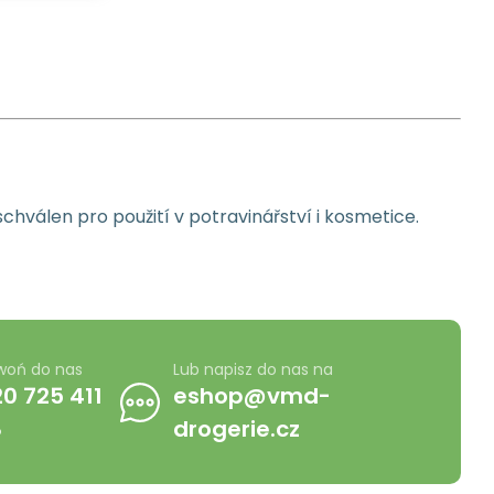
schválen pro použití v potravinářství i kosmetice.
woń do nas
Lub napisz do nas na
0 725 411
eshop@vmd-
8
drogerie.cz