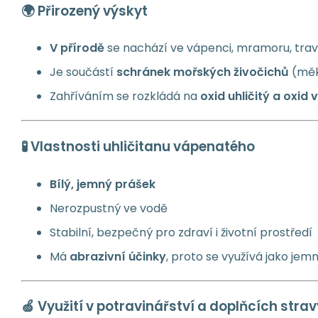
🌍 Přirozený výskyt
V přírodě
se nachází ve vápenci, mramoru, trave
Je součástí
schránek mořských živočichů
(měkk
Zahříváním se rozkládá na
oxid uhličitý a oxid
🧪 Vlastnosti uhličitanu vápenatého
Bílý, jemný prášek
Nerozpustný ve vodě
Stabilní, bezpečný pro zdraví i životní prostředí
Má
abrazivní účinky
, proto se využívá jako je
🍏 Využití v potravinářství a doplňcích strav