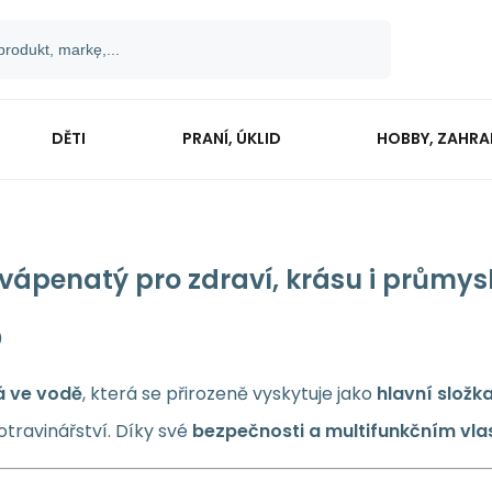
DĚTI
PRANÍ, ÚKLID
HOBBY, ZAHR
vápenatý pro zdraví, krásu i průmys
0
á ve vodě
, která se přirozeně vyskytuje jako
hlavní složk
otravinářství. Díky své
bezpečnosti a multifunkčním vl