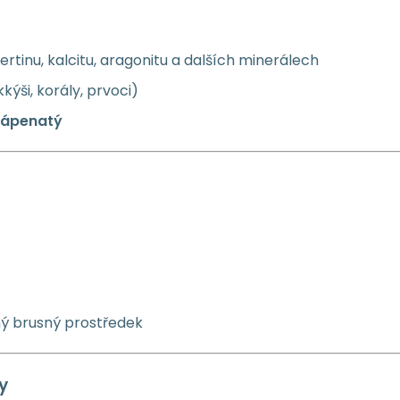
rtinu, kalcitu, aragonitu a dalších minerálech
ýši, korály, prvoci)
 vápenatý
mný brusný prostředek
y