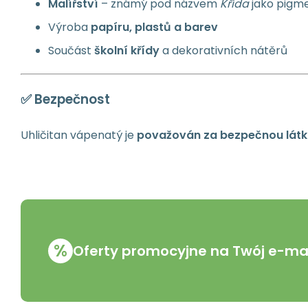
Malířství
– známý pod názvem
Křída
jako pigm
Výroba
papíru, plastů a barev
Součást
školní křídy
a dekorativních nátěrů
✅ Bezpečnost
Uhličitan vápenatý je
považován za bezpečnou látk
%
Oferty promocyjne na Twój e-mai