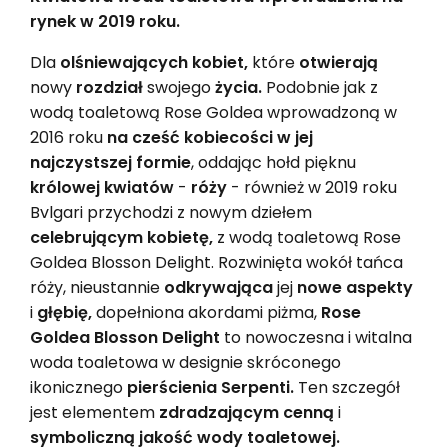
rynek w 2019 roku.
Dla
olśniewających kobiet,
które
otwierają
nowy
rozdział
swojego
życia.
Podobnie jak z
wodą toaletową Rose Goldea wprowadzoną w
2016 roku
na cześć kobiecości w jej
najczystszej formie
, oddając hołd pięknu
królowej kwiatów
-
róży
- również w 2019 roku
Bvlgari przychodzi z nowym dziełem
celebrującym kobietę,
z wodą toaletową Rose
Goldea Blosson Delight. Rozwinięta wokół tańca
róży, nieustannie
odkrywająca
jej
nowe aspekty
i
głębię,
dopełniona akordami piżma,
Rose
Goldea Blosson Delight
to nowoczesna i witalna
woda toaletowa w designie skróconego
ikonicznego
pierścienia Serpenti.
Ten szczegół
jest elementem
zdradzającym cenną
i
symboliczną jakość wody toaletowej.