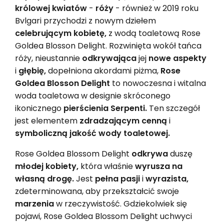
królowej kwiatów
-
róży
- również w 2019 roku
Bvlgari przychodzi z nowym dziełem
celebrującym kobietę,
z wodą toaletową Rose
Goldea Blosson Delight. Rozwinięta wokół tańca
róży, nieustannie
odkrywająca
jej
nowe aspekty
i
głębię,
dopełniona akordami piżma,
Rose
Goldea Blosson Delight
to nowoczesna i witalna
woda toaletowa w designie skróconego
ikonicznego
pierścienia Serpenti.
Ten szczegół
jest elementem
zdradzającym cenną
i
symboliczną jakość wody toaletowej.
Rose Goldea Blossom Delight
odkrywa
duszę
młodej kobiety,
która właśnie
wyrusza na
własną drogę.
Jest
pełna pasji
i
wyrazista,
zdeterminowana, aby przekształcić swoje
marzenia
w rzeczywistość. Gdziekolwiek się
pojawi, Rose Goldea Blossom Delight uchwyci