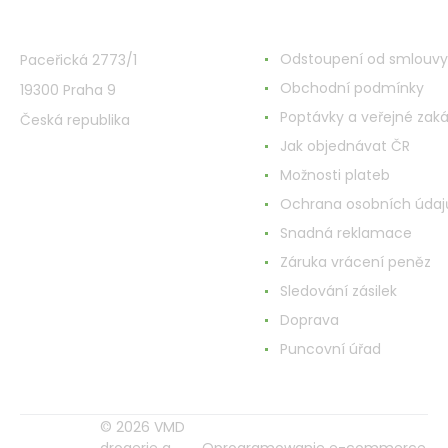
VMD Drogerie s.r.o.
Wszystko o zakupach
Odstoupení od smlouvy
Paceřická 2773/1
Obchodní podmínky
19300 Praha 9
Poptávky a veřejné zak
Česká republika
Jak objednávat ČR
Možnosti plateb
Ochrana osobních údaj
Snadná reklamace
Záruka vrácení peněz
Sledování zásilek
Doprava
Puncovní úřad
© 2026 VMD
drogerie a
Oprogramowanie e-commerce