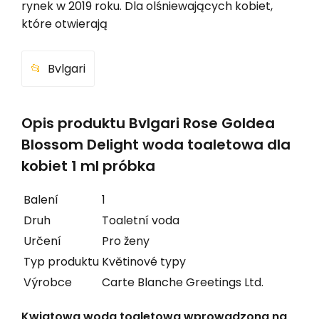
rynek w 2019 roku. Dla olśniewających kobiet,
które otwierają
Bvlgari
Opis produktu Bvlgari Rose Goldea
Blossom Delight woda toaletowa dla
kobiet 1 ml próbka
Balení
1
Druh
Toaletní voda
Určení
Pro ženy
Typ produktu
Květinové typy
Výrobce
Carte Blanche Greetings Ltd.
Kwiatowa woda toaletowa wprowadzona na