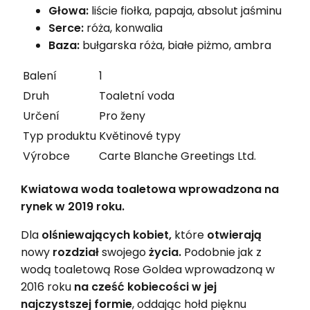
Głowa:
liście fiołka, papaja, absolut jaśminu
Serce:
róża, konwalia
Baza:
bułgarska róża, białe piżmo, ambra
Balení
1
Druh
Toaletní voda
Určení
Pro ženy
Typ produktu
Květinové typy
Výrobce
Carte Blanche Greetings Ltd.
Kwiatowa woda toaletowa wprowadzona na
rynek w 2019 roku.
Dla
olśniewających kobiet,
które
otwierają
nowy
rozdział
swojego
życia.
Podobnie jak z
wodą toaletową Rose Goldea wprowadzoną w
2016 roku
na cześć kobiecości w jej
najczystszej formie
, oddając hołd pięknu