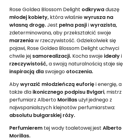
Rose Goldea Blossom Delight
odkrywa
duszę
młodej kobiety,
która właśnie
wyrusza na
własną drogę.
Jest
pełna pasji
i
wyrazista,
zdeterminowana, aby przekształcić swoje
marzenia
w rzeczywistość. Gdziekolwiek się
pojawi, Rose Goldea Blossom Delight uchwyci
chwile jej
samorealizacji.
Kocha swoje
ideały
i
rzeczywistość,
a swoją naturalnością staje się
inspiracją dla
swojego
otoczenia.
Aby
wyrazić młodzieńczą euforię
i energię, a
także dla
ikonicznego podpisu Bvlgari
, mistrz
perfumiarz Alberto
Morillas
użył jednego z
najwspanialszych klejnotów perfumiarstwa:
absolutu bułgarskiej róży.
Perfumierem
tej wody toaletowej jest
Alberto
Morillas.