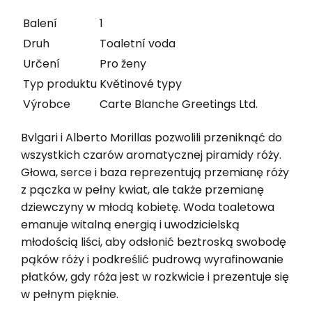
Balení
1
Druh
Toaletní voda
Určení
Pro ženy
Typ produktu
Květinové typy
Výrobce
Carte Blanche Greetings Ltd.
Bvlgari i Alberto Morillas pozwolili przeniknąć do
wszystkich czarów aromatycznej piramidy róży.
Głowa, serce i baza reprezentują przemianę róży
z pączka w pełny kwiat, ale także przemianę
dziewczyny w młodą kobietę. Woda toaletowa
emanuje witalną energią i uwodzicielską
młodością liści, aby odsłonić beztroską swobodę
pąków róży i podkreślić pudrową wyrafinowanie
płatków, gdy róża jest w rozkwicie i prezentuje się
w pełnym pięknie.