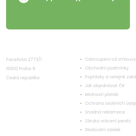
VMD Drogerie s.r.o.
Wszystko o zakupach
Odstoupení od smlouvy
Paceřická 2773/1
Obchodní podmínky
19300 Praha 9
Poptávky a veřejné zak
Česká republika
Jak objednávat ČR
Možnosti plateb
Ochrana osobních údaj
Snadná reklamace
Záruka vrácení peněz
Sledování zásilek