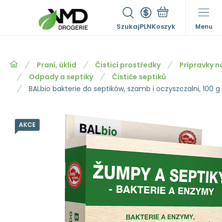
Szukaj
PLN
Menu
Praní, úklid
Čisticí prostředky
Prípravky n
Odpady a septiky
Čističe septiků
BALbio bakterie do septików, szamb i oczyszczalni, 100 g
AKCE